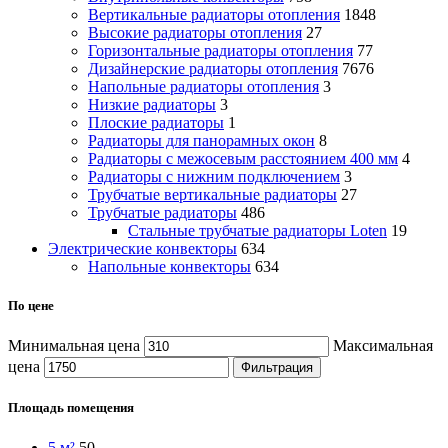
Вертикальные радиаторы отопления
1848
Высокие радиаторы отопления
27
Горизонтальные радиаторы отопления
77
Дизайнерские радиаторы отопления
7676
Напольные радиаторы отопления
3
Низкие радиаторы
3
Плоские радиаторы
1
Радиаторы для панорамных окон
8
Радиаторы с межосевым расстоянием 400 мм
4
Радиаторы с нижним подключением
3
Трубчатые вертикальные радиаторы
27
Трубчатые радиаторы
486
Cтальные трубчатые радиаторы Loten
19
Электрические конвекторы
634
Напольные конвекторы
634
По цене
Минимальная цена
Максимальная
цена
Фильтрация
Площадь помещения
5 м²
50