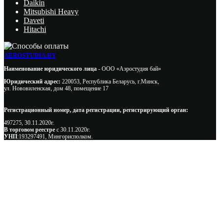
Daikin
Mitsubishi Heavy
Daveti
Hitachi
AEROSTUDIA.BY
Наименование юридического лица -
ООО «Аэростудия бай»
Юридический адрес:
220053, Республика Беларусь, г.Минск,
ул. Нововиленская, дом 48, помещение 17
Регистрационный номер, дата регистрации, регистрирующий орган:
497275, 30.11.2020г.
В торговом реестре
с 30.11.2020г.
УНП
:193297491, Мингорисполком.
Сэкономьте Ваше время на подбор
радиаторов!