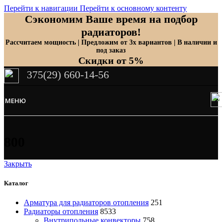
Перейти к навигации
Перейти к основному контенту
Сэкономим Ваше время на подбор
радиаторов!
Рассчитаем мощность | Предложим от 3х вариантов | В наличии и
под заказ
Скидки от 5%
375(29) 660-14-56
МЕНЮ
800
Закрыть
Каталог
Арматура для радиаторов отопления
251
Радиаторы отопления
8533
Внутрипольные конвекторы
758