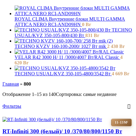
ROYAL CLIMA Внутренние блоки MULTI GAMMA
ATTICA NERO RCI-AND09HN
0
Br
TECHNO
USUAL/KVZ 350-105-800/430 Вт
831
Br
TECHNO KVZV 160-100-2000/ 1027 Вт mik
2 430
Br
VELAR R42 3000 H/ 11 /3000/4007 Вт/RAL Classic
4
620
Br
TECHNO USUAL/KVZ 350-105-4800/3542 Вт
4 669
Br
Главная
»
800
Отображение 1–15 из 140
Сортировка: самые недавние
Фильтры
11-13М²
RT-Infiniti 300 (белый)/ 10 /370/80/800/1150 Вт