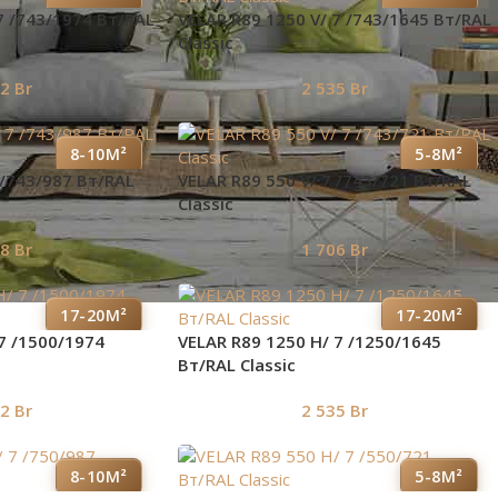
7 /743/1974 Вт/RAL
VELAR R89 1250 V/ 7 /743/1645 Вт/RAL
Classic
42
Br
2 535
Br
8-10М²
5-8М²
 /743/987 Вт/RAL
VELAR R89 550 V/ 7 /743/721 Вт/RAL
Classic
88
Br
1 706
Br
17-20М²
17-20М²
7 /1500/1974
VELAR R89 1250 H/ 7 /1250/1645
Вт/RAL Classic
42
Br
2 535
Br
8-10М²
5-8М²