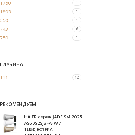
1750
1
1805
1
550
1
743
6
750
1
ГЛУБИНА
111
12
РЕКОМЕНДУЕМ
HAIER серия JADE SM 2025
AS50S2SJ3FA-W /
1U50JEC1FRA