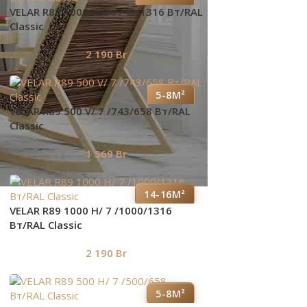
VELAR R89 1000 V/ 7 /743/1316 Вт/RAL
Classic
2 190
Br
5-8М²
VELAR R89 500 V/ 7 /743/658 Вт/RAL
Classic
1 569
Br
14-16М²
VELAR R89 1000 H/ 7 /1000/1316
Вт/RAL Classic
2 190
Br
5-8М²