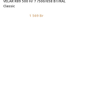
VELAR R89 500 H/ 7 /500/658 Вт/RAL
Classic
1 569
Br