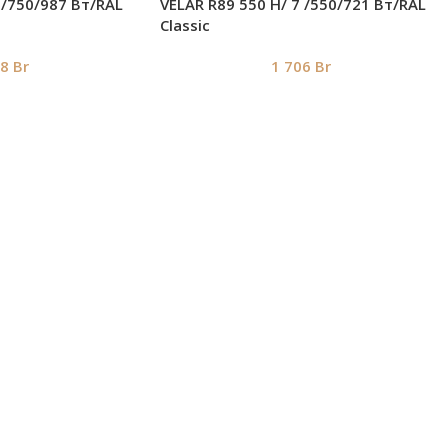
 /750/987 Вт/RAL
VELAR R89 550 H/ 7 /550/721 Вт/RAL
Classic
88
Br
1 706
Br