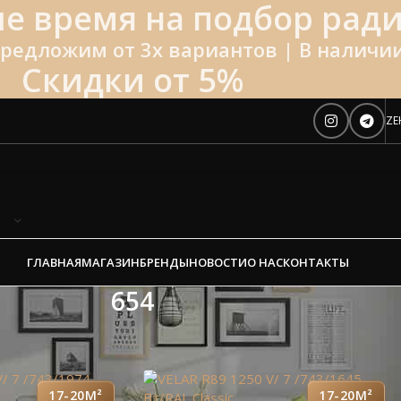
е время на подбор ради
редложим от 3х вариантов | В наличии
Скидки от 5%
ZE
ГЛАВНАЯ
МАГАЗИН
БРЕНДЫ
НОВОСТИ
О НАС
КОНТАКТЫ
654
17-20М²
17-20М²