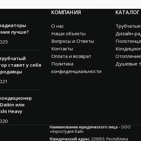
КОМПАНИЯ
КАТАЛОГ
 радиаторы
О нас
Трубчатые
ения лучше?
Наши объекты
Дизайн-ра
Вопросы и Ответы
Полотенц
2025
Контакты
Кондицио
Оплата и возврат
Отопление
 трубчатый
Политика
Душевые 
ор ставят у себя
конфиденциальности
продавцы
2021
 кондиционер
Daikin или
ishi Heavy
2020
Наименование юридического лица -
ООО
«Аэростудия бай»
Юридический адрес:
220053, Республика