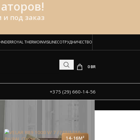
аторов!
 и под заказ
HNDER
ROYAL THERMO
INVISILINE
СОТРУДНИЧЕСТВО
0
BR
+375 (29) 660-14-56
14-16М²