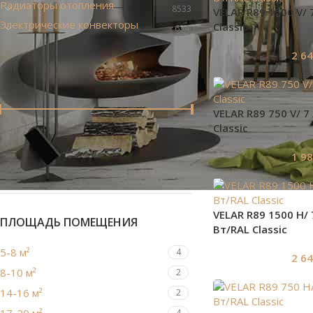
Радиаторы отопления
8533
VELAR R89 1500 V/ 
Электрические конвекторы
Classic
634
2 6
ПО ЦЕНЕ
VELAR R89 750 V/ 7
Classic
Цена:
1 560 Br
—
2 650 Br
1 9
ФИЛЬТРАЦИЯ
VELAR R89 1500 H/ 
ПЛОЩАДЬ ПОМЕЩЕНИЯ
Вт/RAL Classic
5-8 м²
4
2 6
8-10 м²
2
14-16 м²
2
4