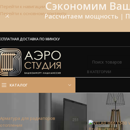
Сэкономим Ваш
Перейти к навигации
Перейти к основному контенту
Рассчитаем мощность | П
ЕСПЛАТНАЯ ДОСТАВКА ПО МИНСКУ
В КАТЕГОРИИ
КАТАЛОГ
КАТАЛОГ
Главная
»
654
Арматура для радиаторов
251
отопления