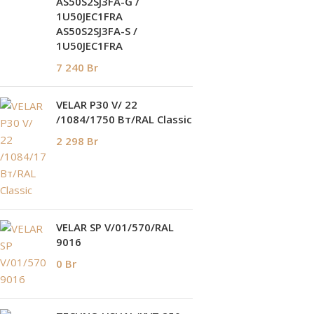
AS50S2SJ3FA-G /
1U50JEC1FRA
AS50S2SJ3FA-S /
1U50JEC1FRA
7 240
Br
VELAR P30 V/ 22
/1084/1750 Вт/RAL Classic
2 298
Br
VELAR SP V/01/570/RAL
9016
0
Br