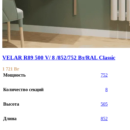
VELAR R89 500 V/ 8 /852/752 Вт/RAL Classic
1 721
Br
Мощность
752
Количество секций
8
Высота
505
Длина
852