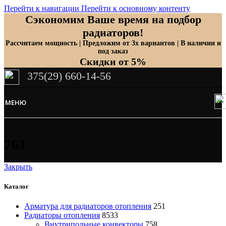
Перейти к навигации
Перейти к основному контенту
Сэкономим Ваше время на подбор
радиаторов!
Рассчитаем мощность | Предложим от 3х вариантов | В наличии и
под заказ
Скидки от 5%
375(29) 660-14-56
МЕНЮ
763
Закрыть
Каталог
Арматура для радиаторов отопления
251
Радиаторы отопления
8533
Внутрипольные конвекторы
758