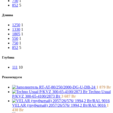
750
1
852
5
Длинна
1250
1
1330
1
1805
1
550
1
750
1
852
5
Глубина
111
10
Рекомендуем
RT-AT-80/250/2000-DG-U-DB-24
1 879
Br
Techno Usual
P/KVZ 300-65-4100/2873 Вт
3 687
Br
VELAR (трубчатый) 2057/26/576/ 1994,2 Bт/RAL 9016
1
430
Br