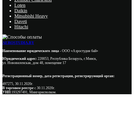
Loten
Daikin
Mitsubishi Heavy
Daveti
Hitachi
AEROSTUDIA.BY
Наименование юридического лица -
ООО «Аэростудия бай»
Юридический адрес:
220053, Республика Беларусь, г.Минск,
ул. Нововиленская, дом 48, помещение 17
Регистрационный номер, дата регистрации, регистрирующий орган:
497275, 30.11.2020г.
В торговом реестре
с 30.11.2020г.
УНП
:193297491, Мингорисполком.
Сэкономьте Ваше время на подбор