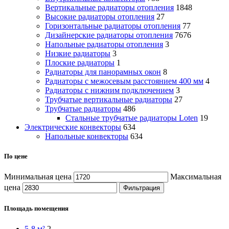
Вертикальные радиаторы отопления
1848
Высокие радиаторы отопления
27
Горизонтальные радиаторы отопления
77
Дизайнерские радиаторы отопления
7676
Напольные радиаторы отопления
3
Низкие радиаторы
3
Плоские радиаторы
1
Радиаторы для панорамных окон
8
Радиаторы с межосевым расстоянием 400 мм
4
Радиаторы с нижним подключением
3
Трубчатые вертикальные радиаторы
27
Трубчатые радиаторы
486
Cтальные трубчатые радиаторы Loten
19
Электрические конвекторы
634
Напольные конвекторы
634
По цене
Минимальная цена
Максимальная
цена
Фильтрация
Площадь помещения
5-8 м²
2