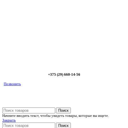
радиаторов!
Позвоните и мы: - рассчитаем требуемую мощность; -
предложим от 3х вариантов в разном дизайне и ценовом
диапазоне; - большой выбор в наличии и под заказ;
Позвоните сейчас и получите скидку от
5%
+375 (29) 660-14-56
Позвонить
Поиск
Начните вводить текст, чтобы увидеть товары, которые вы ищете.
Закрыть
Поиск