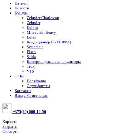
Каталог
Новости
Бренды
Zehnder Charleston
Zehnder
Daikin
Mitsubishi Heavy
Loten
Кондиционер LG PC09SQ
Systemair
Elsen
Salda
Бактерицидные рециркуляторы
Trox
VTS
О Нас
Портфолио
Сертификаты
Контакты
Вход / Регистрация
+375(29) 660-14-56
Корзина
Закрыть
Фильтры