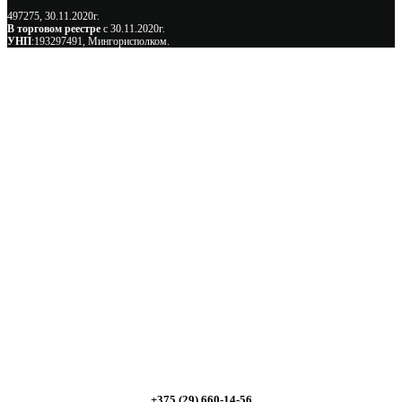
497275, 30.11.2020г.
В торговом реестре
с 30.11.2020г.
УНП
:193297491, Мингорисполком.
Сэкономьте Ваше время на подбор
радиаторов!
Позвоните и мы: - рассчитаем требуемую мощность; -
предложим от 3х вариантов в разном дизайне и ценовом
диапазоне; - большой выбор в наличии и под заказ;
Позвоните сейчас и получите скидку от
5%
+375 (29) 660-14-56