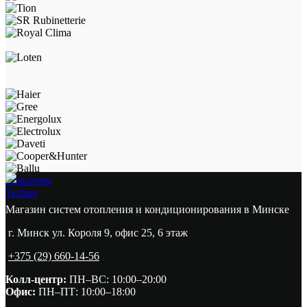
Новатерм
Techno
Магазин систем отопления и кондиционирования в Минске
г. Минск ул. Короля 9, офис 25, 6 этаж
+375 (29) 660-14-56
Колл-центр:
ПН–ВС: 10:00–20:00​
Офис:
ПН–ПТ: 10:00–18:00