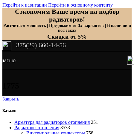
Перейти к навигации
Перейти к основному контенту
Сэкономим Ваше время на подбор
радиаторов!
Рассчитаем мощность | Предложим от 3х вариантов | В наличии и
под заказ
Скидки от 5%
375(29) 660-14-56
МЕНЮ
1775
Закрыть
Каталог
Арматура для радиаторов отопления
251
Радиаторы отопления
8533
Внутрипольные конвекторы
758