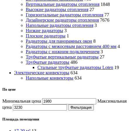
Вертикальные радиаторы отопления
1848
Высокие радиаторы отопления
27
Горизонтальные радиаторы отопления
77
Дизайнерские радиаторы отопления
7676
Напольные радиаторы отопления
3
Низкие радиаторы
3
Плоские радиаторы
1
Радиаторы для панорамных окон
8
Радиаторы с межосевым расстоянием 400 мм
4
Радиаторы с нижним подключением
3
Трубчатые вертикальные радиаторы
27
Трубчатые радиаторы
486
Cтальные трубчатые радиаторы Loten
19
Электрические конвекторы
634
Напольные конвекторы
634
По цене
Минимальная цена
Максимальная
цена
Фильтрация
Площадь помещения
17-20 м²
13