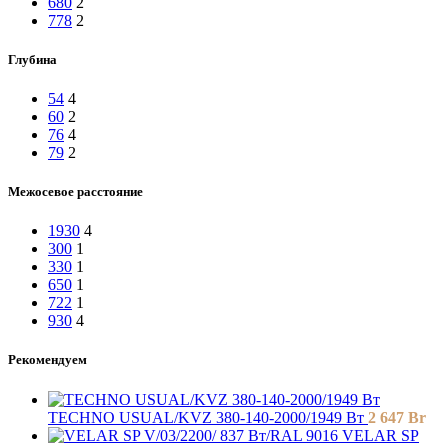
680
2
778
2
Глубина
54
4
60
2
76
4
79
2
Межосевое расстояние
1930
4
300
1
330
1
650
1
722
1
930
4
Рекомендуем
TECHNO USUAL/KVZ 380-140-2000/1949 Вт
2 647
Br
VELAR SP