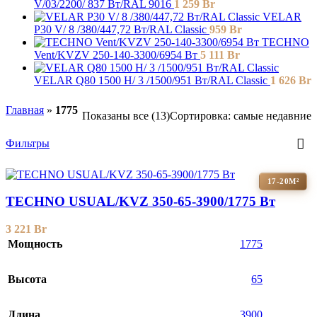
V/03/2200/ 837 Bт/RAL 9016
1 259
Br
VELAR
P30 V/ 8 /380/447,72 Вт/RAL Classic
959
Br
TECHNO
Vent/KVZV 250-140-3300/6954 Вт
5 111
Br
VELAR Q80 1500 H/ 3 /1500/951 Вт/RAL Classic
1 626
Br
Главная
»
1775
Показаны все (13)
Сортировка: самые недавние
Фильтры
17-20М²
TECHNO USUAL/KVZ 350-65-3900/1775 Вт
3 221
Br
Мощность
1775
Высота
65
Длина
3900