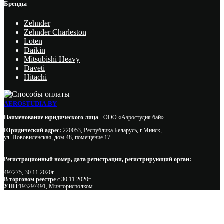
Бренды
Zehnder
Zehnder Charleston
Loten
Daikin
Mitsubishi Heavy
Daveti
Hitachi
AEROSTUDIA.BY
Наименование юридического лица -
ООО «Аэростудия бай»
Юридический адрес:
220053, Республика Беларусь, г.Минск,
ул. Нововиленская, дом 48, помещение 17
Регистрационный номер, дата регистрации, регистрирующий орган:
497275, 30.11.2020г.
В торговом реестре
с 30.11.2020г.
УНП
:193297491, Мингорисполком.