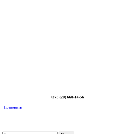
Сэкономьте Ваше время на подбор
радиаторов!
Позвоните и мы: - рассчитаем требуемую мощность; -
предложим от 3х вариантов в разном дизайне и ценовом
диапазоне; - большой выбор в наличии и под заказ;
Позвоните сейчас и получите скидку от
5%
+375 (29) 660-14-56
Позвонить