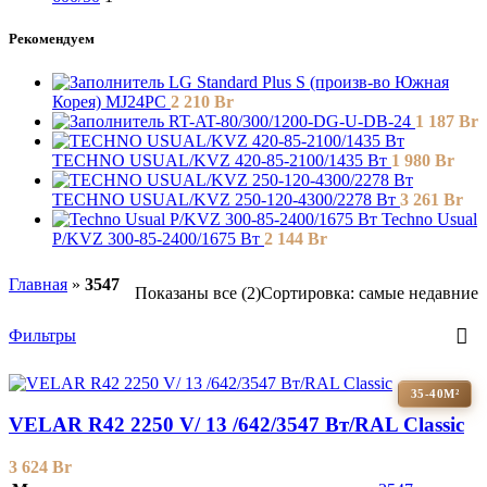
Рекомендуем
LG Standard Plus S (произв-во Южная
Корея) MJ24PC
2 210
Br
RT-AT-80/300/1200-DG-U-DB-24
1 187
Br
TECHNO USUAL/KVZ 420-85-2100/1435 Вт
1 980
Br
TECHNO USUAL/KVZ 250-120-4300/2278 Вт
3 261
Br
Techno Usual
P/KVZ 300-85-2400/1675 Вт
2 144
Br
Главная
»
3547
Показаны все (2)
Сортировка: самые недавние
Фильтры
35-40М²
VELAR R42 2250 V/ 13 /642/3547 Вт/RAL Classic
3 624
Br