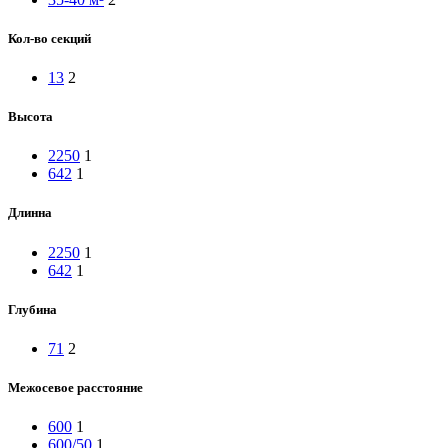
Кол-во секций
13
2
Высота
2250
1
642
1
Длинна
2250
1
642
1
Глубина
71
2
Межосевое расстояние
600
1
600/50
1