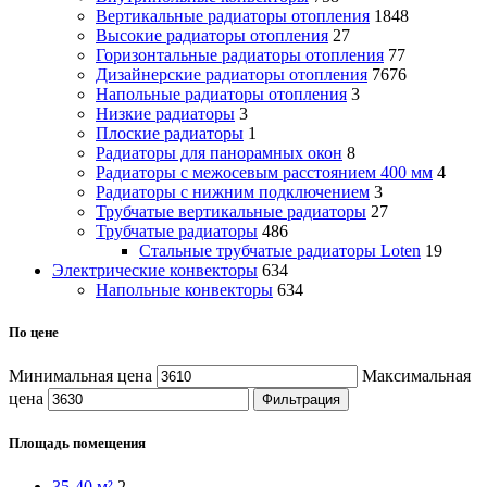
Вертикальные радиаторы отопления
1848
Высокие радиаторы отопления
27
Горизонтальные радиаторы отопления
77
Дизайнерские радиаторы отопления
7676
Напольные радиаторы отопления
3
Низкие радиаторы
3
Плоские радиаторы
1
Радиаторы для панорамных окон
8
Радиаторы с межосевым расстоянием 400 мм
4
Радиаторы с нижним подключением
3
Трубчатые вертикальные радиаторы
27
Трубчатые радиаторы
486
Cтальные трубчатые радиаторы Loten
19
Электрические конвекторы
634
Напольные конвекторы
634
По цене
Минимальная цена
Максимальная
цена
Фильтрация
Площадь помещения
35-40 м²
2