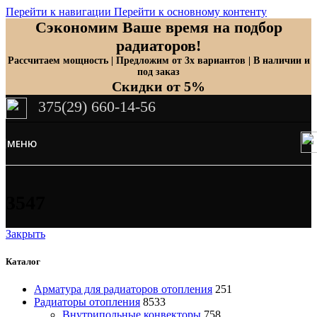
Перейти к навигации
Перейти к основному контенту
Сэкономим Ваше время на подбор
радиаторов!
Рассчитаем мощность | Предложим от 3х вариантов | В наличии и
под заказ
Скидки от 5%
375(29) 660-14-56
МЕНЮ
3547
Закрыть
Каталог
Арматура для радиаторов отопления
251
Радиаторы отопления
8533
Внутрипольные конвекторы
758