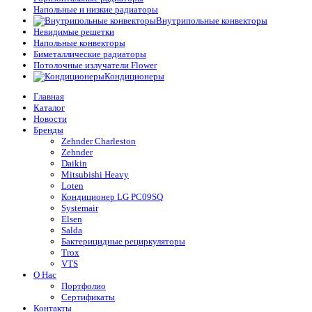
Напольные и низкие радиаторы
Внутрипольные конвекторы
Невидимые решетки
Напольные конвекторы
Биметаллические радиаторы
Потолочные излучатели Flower
Кондиционеры
Главная
Каталог
Новости
Бренды
Zehnder Charleston
Zehnder
Daikin
Mitsubishi Heavy
Loten
Кондиционер LG PC09SQ
Systemair
Elsen
Salda
Бактерицидные рециркуляторы
Trox
VTS
О Нас
Портфолио
Сертификаты
Контакты