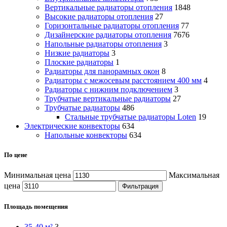
Вертикальные радиаторы отопления
1848
Высокие радиаторы отопления
27
Горизонтальные радиаторы отопления
77
Дизайнерские радиаторы отопления
7676
Напольные радиаторы отопления
3
Низкие радиаторы
3
Плоские радиаторы
1
Радиаторы для панорамных окон
8
Радиаторы с межосевым расстоянием 400 мм
4
Радиаторы с нижним подключением
3
Трубчатые вертикальные радиаторы
27
Трубчатые радиаторы
486
Cтальные трубчатые радиаторы Loten
19
Электрические конвекторы
634
Напольные конвекторы
634
По цене
Минимальная цена
Максимальная
цена
Фильтрация
Площадь помещения
35-40 м²
3