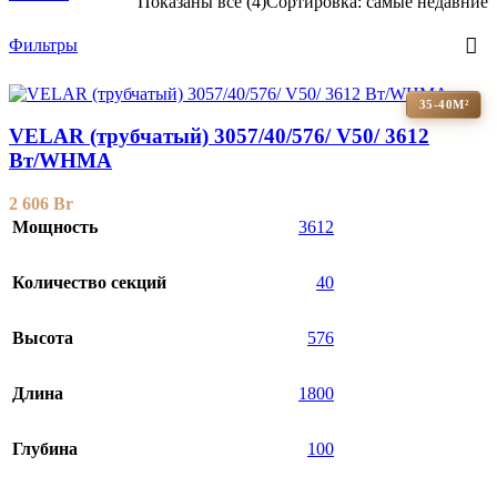
Показаны все (4)
Сортировка: самые недавние
Фильтры
35-40М²
VELAR (трубчатый) 3057/40/576/ V50/ 3612
Bт/WHMA
2 606
Br
Мощность
3612
Количество секций
40
Высота
576
Длина
1800
Глубина
100