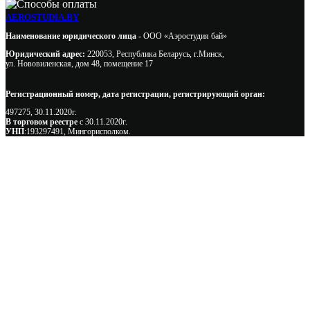
AEROSTUDIA.BY
Наименование юридического лица -
ООО «Аэростудия бай»
Юридический адрес:
220053, Республика Беларусь, г.Минск,
ул. Нововиленская, дом 48, помещение 17
Регистрационный номер, дата регистрации, регистрирующий орган:
497275, 30.11.2020г.
В торговом реестре
с 30.11.2020г.
УНП
:193297491, Мингорисполком.
Сэкономьте Ваше время на подбор
радиаторов!
Позвоните и мы: - рассчитаем требуемую мощность; -
предложим от 3х вариантов в разном дизайне и ценовом