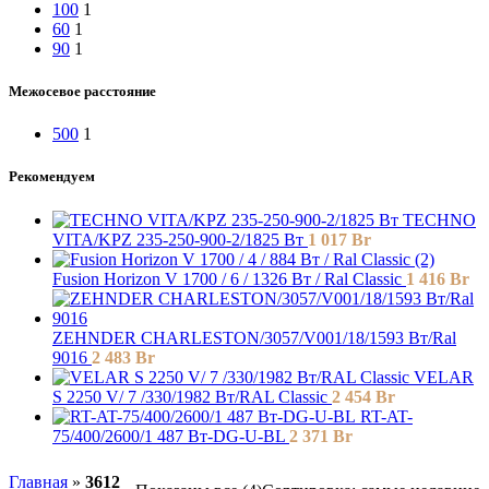
100
1
60
1
90
1
Межосевое расстояние
500
1
Рекомендуем
TECHNO
VITA/KPZ 235-250-900-2/1825 Вт
1 017
Br
Fusion Horizon V 1700 / 6 / 1326 Вт / Ral Classic
1 416
Br
ZEHNDER CHARLESTON/3057/V001/18/1593 Вт/Ral
9016
2 483
Br
VELAR
S 2250 V/ 7 /330/1982 Вт/RAL Classic
2 454
Br
RT-AT-
75/400/2600/1 487 Вт-DG-U-BL
2 371
Br
Главная
»
3612