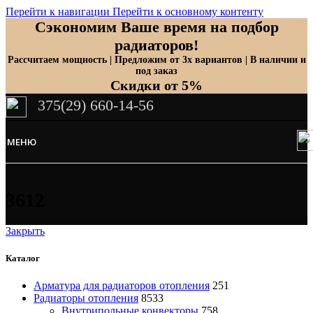
Перейти к навигации
Перейти к основному контенту
Сэкономим Ваше время на подбор
радиаторов!
Рассчитаем мощность | Предложим от 3х вариантов | В наличии и
под заказ
Скидки от 5%
375(29) 660-14-56
МЕНЮ
3612
Закрыть
Каталог
Арматура для радиаторов отопления
251
Радиаторы отопления
8533
Внутрипольные конвекторы
758