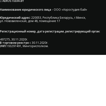
AEROSTUDIA.BY
Наименование юридического лица -
ООО «Аэростудия бай»
Юридический адрес:
220053, Республика Беларусь, г.Минск,
ул. Нововиленская, дом 48, помещение 17
Регистрационный номер, дата регистрации, регистрирующий орган:
497275, 30.11.2020г.
В торговом реестре
с 30.11.2020г.
УНП
:193297491, Мингорисполком.
Сэкономьте Ваше время на подбор
радиаторов!
Позвоните и мы: - рассчитаем требуемую мощность; -
предложим от 3х вариантов в разном дизайне и