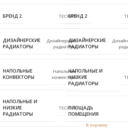
БРЕНД 2
БРЕНД 2
TECHNO
T
ДИЗАЙНЕРСКИЕ
ДИЗАЙНЕРСКИЕ
Дизайнерские
Дизайн
РАДИАТОРЫ
РАДИАТОРЫ
радиаторы
рад
НАПОЛЬНЫЕ
НАПОЛЬНЫЕ И
Напольные
КОНВЕКТОРЫ
НИЗКИЕ
конвекторы
T
РАДИАТОРЫ
НАПОЛЬНЫЕ И
НИЗКИЕ
ПЛОЩАДЬ
TECHNO
РАДИАТОРЫ
ПОМЕЩЕНИЯ
В корзину