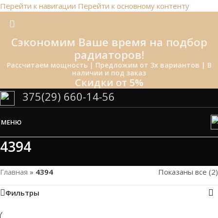
Перейти к навигации
Перейти к основному контенту
Сэкономим Ваше время на подбор
радиаторов!
Рассчитаем мощность | Предложим от 3х вариантов | В
наличии и под заказ
Скидки от 5%
375(29) 660-14-56
МЕНЮ
4394
Главная
»
4394
Показаны все (2)
Фильтры