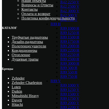
Наши объекты
R42 2250 V
Вопросы и Ответы
R42 2500 V
Контакты
R42 3000 V
Оплата и возврат
R42 500 V
Политика конфиденциальности
R42 750 V
R89 H
КАТАЛОГ
R89 1000 H
R89 1250 H
R89 1500 H
Трубчатые радиаторы
R89 1750 H
Дизайн-радиаторы
R89 2000 H
Полотенцесушители
R89 2200 H
Кондиционеры
R89 2250 H
Отопление
R89 2500 H
Душевые трапы
R89 3000 H
R89 500 H
Бренды
R89 550 H
R89 750 H
Zehnder
R89 V
Zehnder Charleston
R89 1000 V
Loten
R89 1250 V
Daikin
R89 1500 V
Mitsubishi Heavy
R89 1750 V
Daveti
R89 2000 V
Hitachi
R89 2200 V