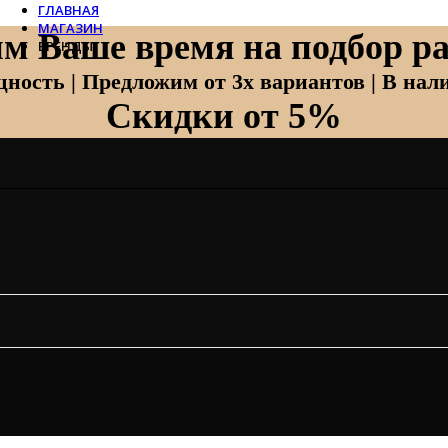
ГЛАВНАЯ
МАГАЗИН
м Ваше время на подбор ра
БРЕНДЫ
Отопление
ность | Предложим от 3х вариантов | В нали
Скидки от 5%
Zehnder
Zehnder Charleston
Loten
Daveti
Royal Thermo
Кондиционеры
Daikin
Mitsubishi Heavy
Hitachi
Mitsubishi Electric
LG
Все бренды
Вентиляция
Invisiline
Muno Air
Systemair