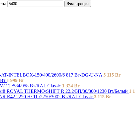
ена
Фильтрация
-AT-INTELBOX-150/400/2600/6 817 Вт-DG-U-NA
5 115
Br
 Вт
1 999
Br
/ 12 /584/958 Вт/RAL Classic
1 324
Br
ROYAL THERMO/SHIFT R 22.2/БП/30/300/1230 Вт/Белый
1 
R R42 2250 H/ 11 /2250/3002 Вт/RAL Classic
3 115
Br