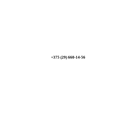
мую мощность; - предложим от 3х вариантов в разном 
ите скидку от 5%
+375 (29) 660-14-56