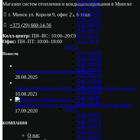
R32 2000 V
Магазин систем отопления и кондиционирования в Минске
R32 2200 V
R32 2250 V
г. Минск ул. Короля 9, офис 25, 6 этаж
R32 2500 V
R32 3000 V
+375 (29) 660-14-56
R32 500 V
R32 550 V
Колл-центр:
ПН–ВС: 10:00–20:00​
R32 750 V
Офис:
ПН–ПТ: 10:00–18:00
R42 H
R42 1000 H
Новости
R42 1250 H
R42 1500 H
R42 1750 H
Какие радиаторы отопления лучше?
R42 2000 H
28.08.2025
R42 2250 H
R42 2500 H
Какой трубчатый радиатор ставят у себя дома продавцы
R42 3000 H
10.08.2021
R42 500 H
R42 750 H
Какой кондиционер лучше Daikin или Mitsubishi Heavy
R42 V
17.09.2020
R42 1000 V
R42 1250 V
КОМПАНИЯ
R42 1500 V
R42 1750 V
О нас
R42 2000 V