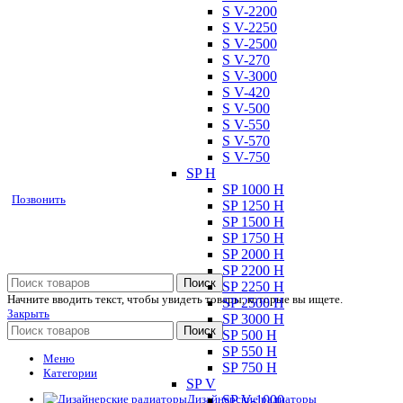
Позвоните и мы: - рассчитаем требуе
S V-2200
наличии и под заказ;
S V-2250
S V-2500
S V-270
S V-3000
Позвоните сейчас и получ
S V-420
S V-500
S V-550
S V-570
S V-750
SP H
SP 1000 H
Позвонить
SP 1250 H
SP 1500 H
SP 1750 H
SP 2000 H
SP 2200 H
Поиск
SP 2250 H
Начните вводить текст, чтобы увидеть товары, которые вы ищете.
SP 2500 H
Закрыть
SP 3000 H
Поиск
SP 500 H
SP 550 H
Меню
SP 750 H
Категории
SP V
SP V-1000
Дизайнерские радиаторы