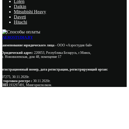
Loten
Daikin
Mitsubishi Heavy
Daveti
Hitachi
AEROSTUDIA.BY
Наименование юридического лица -
ООО «Аэростудия бай»
Юридический адрес:
220053, Республика Беларусь, г.Минск,
ул. Нововиленская, дом 48, помещение 17
Регистрационный номер, дата регистрации, регистрирующий орган:
497275, 30.11.2020г.
В торговом реестре
с 30.11.2020г.
УНП
:193297491, Мингорисполком.
Сэкономьте Ваше время на подбор