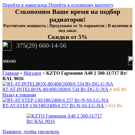
Перейти к навигации
Перейти к основному контенту
Сэкономим Ваше время на подбор
радиаторов!
Рассчитаем мощность | Предложим от 3х вариантов | В наличии и
под заказ
Скидки от 5%
375(29) 660-14-56
МЕНЮ
Главная
»
Магазин
»
KZTO Гармония А40 2 500-11/717 Вт/
RAL 9016
RT-AT-INTELBOX-80/400/2600/6 534 Вт-DG-U-NA
4 445
Br
Назад к товарам
RT-AT-STEP-130/180/2400/4 257 Вт-N-SS-LG-NA
1 653
Br
Нажмите, чтобы увеличить