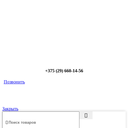
радиаторов!
Позвоните и мы: - рассчитаем требуемую мощность; -
предложим от 3х вариантов в разном дизайне и ценовом
диапазоне; - большой выбор в наличии и под заказ;
Позвоните сейчас и получите скидку от
5%
+375 (29) 660-14-56
Позвонить
Закрыть