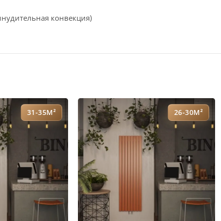
инудительная конвекция)
31-35М²
26-30М²