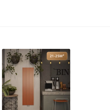
21-25М²