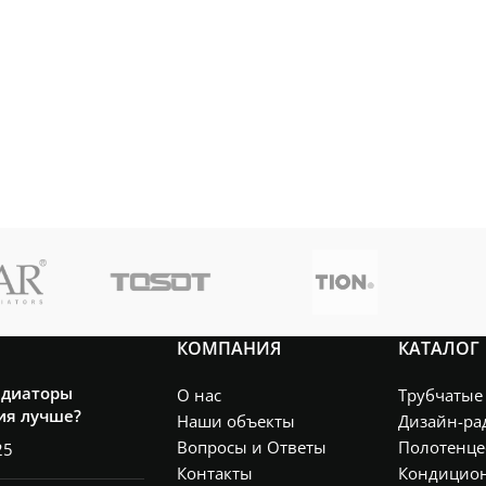
ПОМЕЩЕНИЯ
м²
м²
КОМПАНИЯ
КАТАЛОГ
адиаторы
О нас
Трубчатые
ия лучше?
Наши объекты
Дизайн-ра
Вопросы и Ответы
Полотенце
25
Контакты
Кондицио