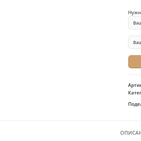
Нужн
Арти
Кате
Поде
ОПИСА