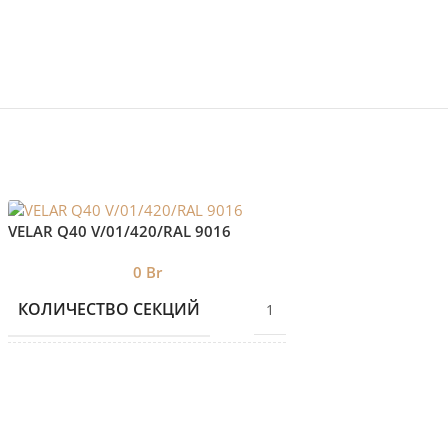
VELAR Q40 V/01/420/RAL 9016
Новатерм/SL-DP12
Вт/белый
0
Br
КОЛИЧЕСТВО СЕКЦИЙ
1
44
МОЩНОСТЬ
БРЕНД 2
VELAR
КОЛИЧЕСТВО С
ДИЗАЙНЕРСКИЕ
Дизайнерские