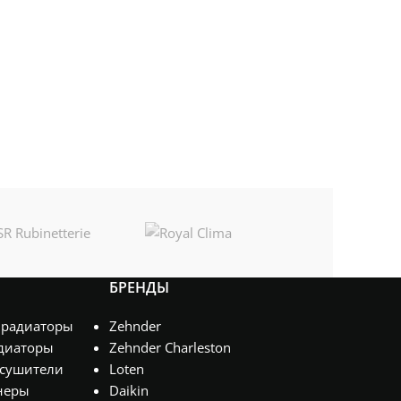
БРЕНДЫ
 радиаторы
Zehnder
диаторы
Zehnder Charleston
сушители
Loten
неры
Daikin