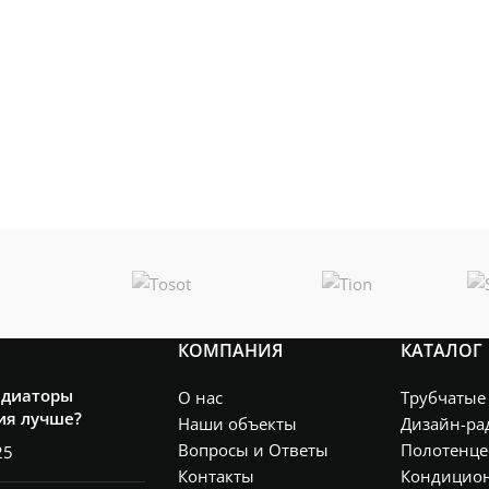
КОМПАНИЯ
КАТАЛОГ
адиаторы
О нас
Трубчатые
ия лучше?
Наши объекты
Дизайн-ра
Вопросы и Ответы
Полотенце
25
Контакты
Кондицио