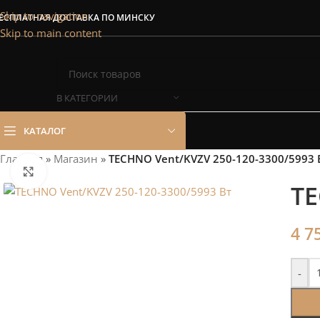
Сэкономим Ваш
Skip to navigation
ЕСПЛАТНАЯ ДОСТАВКА ПО МИНСКУ
Skip to main content
Рассчитаем мощность | П
В КАТЕГОРИИ
КАТАЛОГ
Главная
»
Магазин
»
TECHNO Vent/KVZV 250-120-3300/5993 
Нажмите, чтобы увеличить
TE
4 7
-