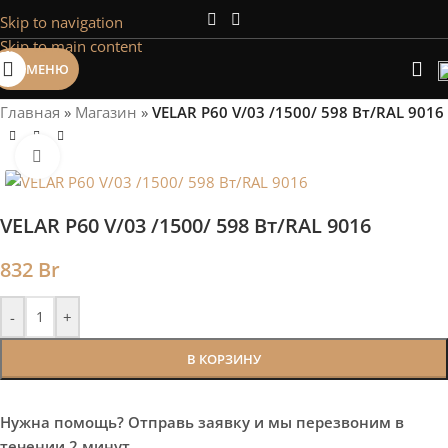
Skip to navigation
Сэкономим Ваше время на подбор
Skip to main content
радиаторов!
МЕНЮ
Рассчитаем мощность | Предложим от 3х вариантов | В
наличии и под заказ
Главная
»
Магазин
»
VELAR P60 V/03 /1500/ 598 Bт/RAL 9016
Скидки от 5%
Нажмите, чтобы увеличить
VELAR P60 V/03 /1500/ 598 Bт/RAL 9016
832
Br
-
+
В КОРЗИНУ
Нужна помощь? Отправь заявку и мы перезвоним в
течении 2 минут.