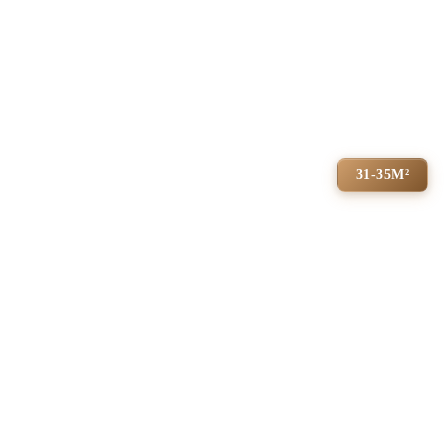
31-35М²