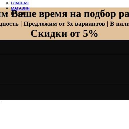
ГЛАВНАЯ
МАГАЗИН
м Ваше время на подбор ра
БРЕНДЫ
Отопление
ность | Предложим от 3х вариантов | В нали
Скидки от 5%
Zehnder
Zehnder Charleston
Loten
Daveti
Royal Thermo
Кондиционеры
Daikin
Mitsubishi Heavy
Hitachi
Mitsubishi Electric
LG
6
Все бренды
Вентиляция
Invisiline
Muno Air
Systemair