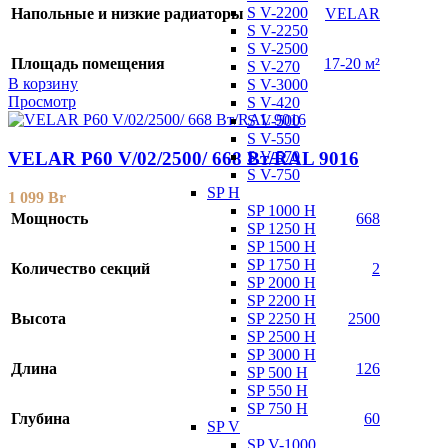
S V-2200
Напольные и низкие радиаторы
VELAR
S V-2250
S V-2500
Площадь помещения
17-20 м²
S V-270
В корзину
S V-3000
Просмотр
S V-420
S V-500
S V-550
S V-570
VELAR P60 V/02/2500/ 668 Bт/RAL 9016
S V-750
SP H
1 099
Br
SP 1000 H
Мощность
668
SP 1250 H
SP 1500 H
SP 1750 H
Количество секций
2
SP 2000 H
SP 2200 H
SP 2250 H
Высота
2500
SP 2500 H
SP 3000 H
Длина
126
SP 500 H
SP 550 H
SP 750 H
Глубина
60
SP V
SP V-1000