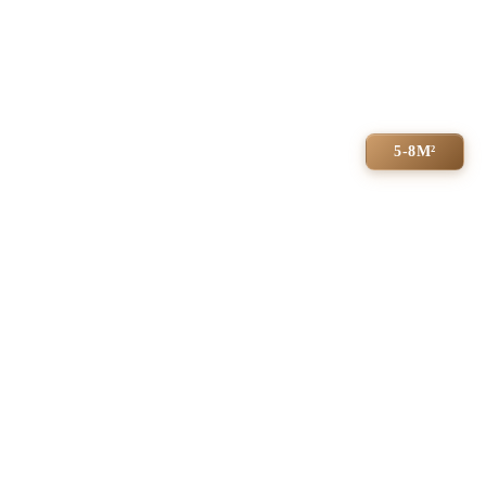
5-8М²