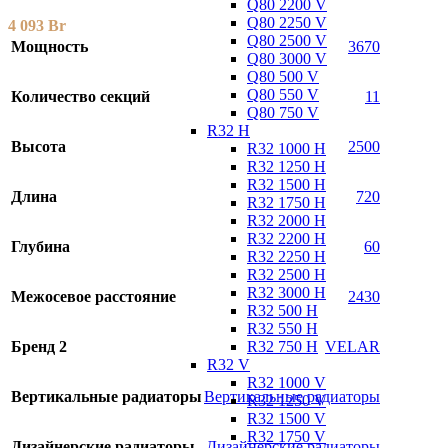
Q80 2200 V
Q80 2250 V
4 093
Br
Q80 2500 V
Мощность
3670
Q80 3000 V
Q80 500 V
Q80 550 V
Количество секций
11
Q80 750 V
R32 H
Высота
2500
R32 1000 H
R32 1250 H
R32 1500 H
Длина
720
R32 1750 H
R32 2000 H
R32 2200 H
Глубина
60
R32 2250 H
R32 2500 H
R32 3000 H
Межосевое расстояние
2430
R32 500 H
R32 550 H
R32 750 H
Бренд 2
VELAR
R32 V
R32 1000 V
Вертикальные радиаторы
Вертикальные радиаторы
R32 1250 V
R32 1500 V
R32 1750 V
Дизайнерские радиаторы
Дизайнерские радиаторы