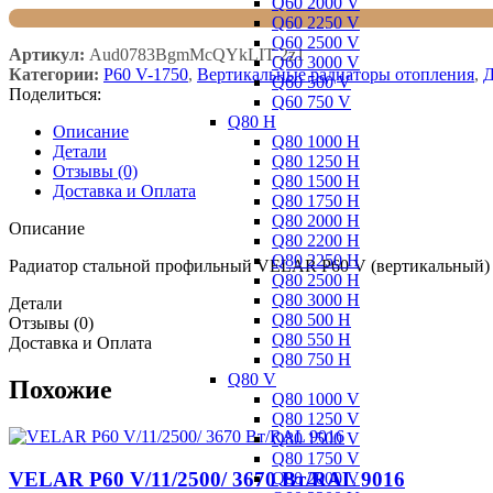
Q60 2000 V
Q60 2250 V
Q60 2500 V
Артикул:
Aud0783BgmMcQYkLIT-2z1
Q60 3000 V
Категории:
P60 V-1750
,
Вертикальные радиаторы отопления
,
Д
Q60 500 V
Поделиться:
Q60 750 V
Q80 H
Описание
Q80 1000 H
Детали
Q80 1250 H
Отзывы (0)
Q80 1500 H
Доставка и Оплата
Q80 1750 H
Q80 2000 H
Описание
Q80 2200 H
Q80 2250 H
Радиатор стальной профильный VELAR P60 V (вертикальный) 
Q80 2500 H
Q80 3000 H
Детали
Q80 500 H
Отзывы (0)
Q80 550 H
Доставка и Оплата
Q80 750 H
Q80 V
Похожие
Q80 1000 V
Q80 1250 V
Q80 1500 V
Q80 1750 V
VELAR P60 V/11/2500/ 3670 Bт/RAL 9016
Q80 2000 V