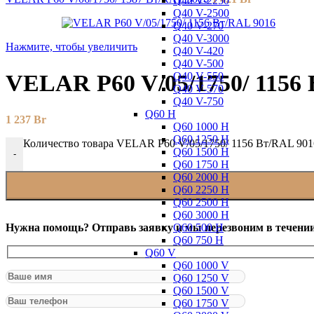
Q40 V-2250
Q40 V-2500
Q40 V-270
Q40 V-3000
Нажмите, чтобы увеличить
Q40 V-420
Q40 V-500
Q40 V-550
VELAR P60 V/05/1750/ 1156
Q40 V-570
Q40 V-750
Q60 H
1 237
Br
Q60 1000 H
Q60 1250 H
Количество товара VELAR P60 V/05/1750/ 1156 Bт/RAL 901
Q60 1500 H
-
Q60 1750 H
Q60 2000 H
Q60 2250 H
Q60 2500 H
Q60 3000 H
Q60 500 H
Нужна помощь? Отправь заявку и мы перезвоним в течении
Q60 750 H
Q60 V
Q60 1000 V
Q60 1250 V
Q60 1500 V
Q60 1750 V