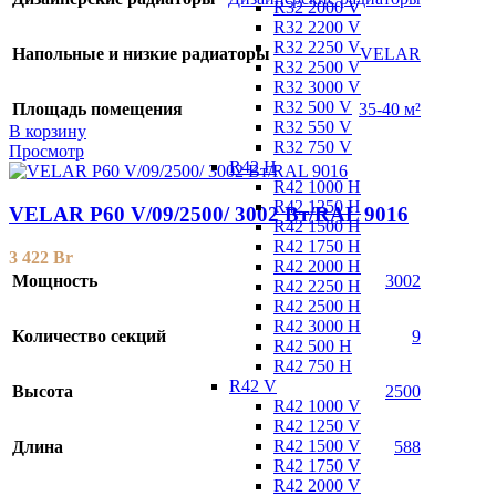
R32 2000 V
R32 2200 V
R32 2250 V
Напольные и низкие радиаторы
VELAR
R32 2500 V
R32 3000 V
R32 500 V
Площадь помещения
35-40 м²
R32 550 V
В корзину
R32 750 V
Просмотр
R42 H
R42 1000 H
R42 1250 H
VELAR P60 V/09/2500/ 3002 Bт/RAL 9016
R42 1500 H
R42 1750 H
3 422
Br
R42 2000 H
Мощность
3002
R42 2250 H
R42 2500 H
R42 3000 H
Количество секций
9
R42 500 H
R42 750 H
R42 V
Высота
2500
R42 1000 V
R42 1250 V
R42 1500 V
Длина
588
R42 1750 V
R42 2000 V