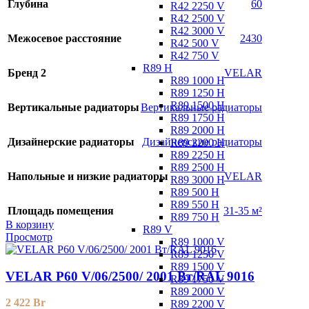
Глубина
60
R42 2250 V
R42 2500 V
R42 3000 V
Межосевое расстояние
2430
R42 500 V
R42 750 V
R89 H
Бренд 2
VELAR
R89 1000 H
R89 1250 H
R89 1500 H
Вертикальные радиаторы
Вертикальные радиаторы
R89 1750 H
R89 2000 H
Дизайнерские радиаторы
Дизайнерские радиаторы
R89 2200 H
R89 2250 H
R89 2500 H
Напольные и низкие радиаторы
VELAR
R89 3000 H
R89 500 H
R89 550 H
Площадь помещения
31-35 м²
R89 750 H
В корзину
R89 V
Просмотр
R89 1000 V
R89 1250 V
R89 1500 V
VELAR P60 V/06/2500/ 2001 Bт/RAL 9016
R89 1750 V
R89 2000 V
2 422
Br
R89 2200 V