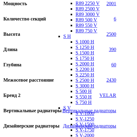
R89 2250 V
Мощность
2001
R89 2500 V
R89 3000 V
Количество секций
6
R89 500 V
R89 550 V
R89 750 V
Высота
2500
S H
S 1000 H
S 1250 H
Длина
390
S 1500 H
S 1750 H
S 2000 H
Глубина
60
S 2200 H
S 2250 H
Межосевое расстояние
2430
S 2500 H
S 3000 H
S 500 H
Бренд 2
VELAR
S 550 H
S 750 H
S V
Вертикальные радиаторы
Вертикальные радиаторы
S V-1000
S V-1250
S V-1500
Дизайнерские радиаторы
Дизайнерские радиаторы
S V-1750
S V-2000