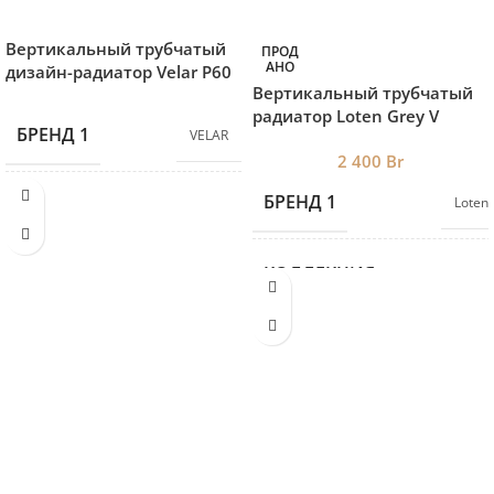
Вертикальный трубчатый
ПРОД
АНО
дизайн-радиатор Velar P60
Вертикальный трубчатый
V
радиатор Loten ‎Grey V
БРЕНД 1
VELAR
(высота 200 см, 8 секций)
2 400
Br
БРЕНД 1
Loten
КОЛЛЕКЦИЯ
Loten
H1000*L180
(4 секции)
0,55 кВт
,
H1000*L280
(6 секции)
0,82кВт
,
H1000*L380
(8 секции)
1,08кВт
,