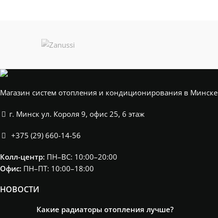
(10 секции)
2,06кВт
,
H1500*L580
КОЛИЧЕСТВО
(12 секции)
СЕКЦИЙ
2,48кВт
,
H1750*L180
(4 секции)
0,96кВт
,
H1750*L280
(6 секции)
1,44кВт
,
Магазин систем отопления и кондиционирования в Минске
H1750*L380
(8 секции)
1,90кВт
,
г. Минск ул. Короля 9, офис 25, 6 этаж
H1750*L480
(10 секции)
+375 (29) 660-14-56
2,34кВт
,
H1750*L580
(12 секции)
Колл-центр:
ПН–ВС: 10:00–20:00​
2,89кВт
,
Офис:
ПН–ПТ: 10:00–18:00
H2000*L180
(4 секции)
1,10кВт
,
НОВОСТИ
H2000*L280
(6 секции)
Какие радиаторы отопления лучше?
1,65кВт
,