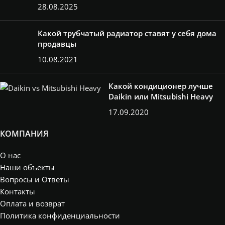
H2000*L380
28.08.2025
(8 секции)
2,17кВт
,
H2000*L480
Какой трубчатый радиатор ставят у себя дома
(10 секции)
продавцы
2,5кВт
,
H750*L180
10.08.2021
(4 секции)
,
H750*L280
(6 секции)
,
Какой кондиционер лучше
H750*L380
(8 секции)
,
Daikin или Mitsubishi Heavy
H750*L480
17.09.2020
(10 секции)
,
H750*L580
(12 секции)
КОМПАНИЯ
О нас
Наши объекты
Вопросы и Ответы
Контакты
Оплата и возврат
Политика конфиденциальности