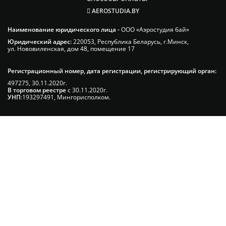
AEROSTUDIA.BY
Наименование юридического лица -
ООО «Аэростудия бай»
Юридический адрес:
220053, Республика Беларусь, г.Минск,
ул. Нововиленская, дом 48, помещение 17
Регистрационный номер, дата регистрации, регистрирующий орган:
497275, 30.11.2020г.
В торговом реестре
с 30.11.2020г.
УНП
:193297491, Мингорисполком.
Сэкономьте Ваше время на подбор
радиаторов!
Позвоните и мы: - рассчитаем требуемую