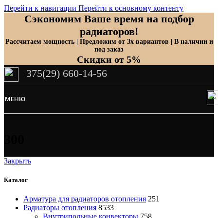
Перейти к навигации
Перейти к основному контенту
Сэкономим Ваше время на подбор
радиаторов!
Рассчитаем мощность | Предложим от 3х вариантов | В наличии и
под заказ
Скидки от 5%
375(29) 660-14-56
МЕНЮ
300
Закрыть
Каталог
Арматура для радиаторов отопления
251
Радиаторы отопления
8533
Внутрипольные конвекторы
758