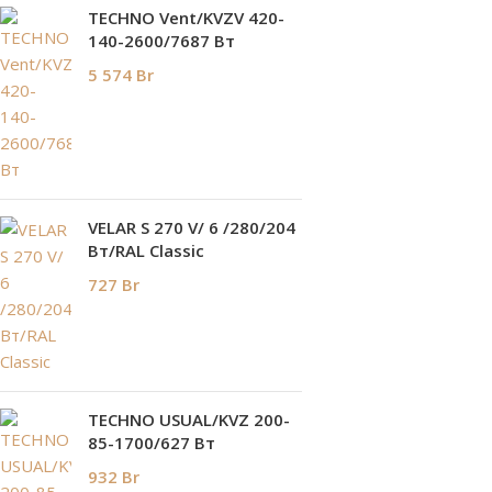
TECHNO Vent/KVZV 420-
140-2600/7687 Вт
5 574
Br
VELAR S 270 V/ 6 /280/204
Вт/RAL Classic
727
Br
TECHNO USUAL/KVZ 200-
85-1700/627 Вт
932
Br