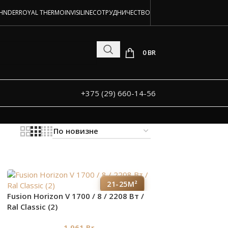
аторов!
HNDER
ROYAL THERMO
INVISILINE
СОТРУДНИЧЕСТВО
 и под заказ
0
BR
+375 (29) 660-14-56
21-25М²
Fusion Horizon V 1700 / 8 / 2208 Вт /
Ral Classic (2)
1 961
Br