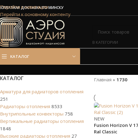
Сэкономим Ваш
Перейти к навигации
ЕСПЛАТНАЯ ДОСТАВКА ПО МИНСКУ
Перейти к основному контенту
Рассчитаем мощность | П
В КАТЕГОРИИ
КАТАЛОГ
КАТАЛОГ
Главная
»
1730
Арматура для радиаторов отопления
251
Радиаторы отопления
8533
Внутрипольные конвекторы
758
NEW
Вертикальные радиаторы отопления
Fusion Horizon V 17
1848
Ral Classic
Высокие радиаторы отопления
27