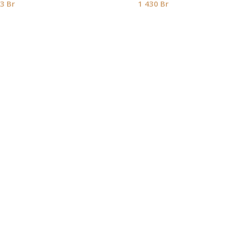
73
Br
1 430
Br