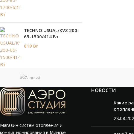
TECHNO USUAL/KVZ 200-
65-1500/414 Вт
819
Br
НОВОСТИ
Какие р
отоплен
28.08.20
Магазин систем отопления и
кондиционирования в Минске