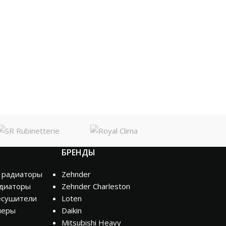
БРЕНДЫ
 радиаторы
Zehnder
диаторы
Zehnder Charleston
есушители
Loten
неры
Daikin
Mitsubishi Heavy