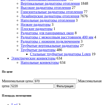
Вертикальные радиаторы отопления
1848
Высокие радиаторы отопления
27
Горизонтальные радиаторы отопления
77
Дизайнерские радиаторы отопления
7676
Напольные радиаторы отопления
3
Низкие радиаторы
3
Плоские радиаторы
1
Радиаторы для панорамных окон
8
Радиаторы с межосевым расстоянием 400 мм
4
Радиаторы с нижним подключением
3
Трубчатые вертикальные радиаторы
27
Трубчатые радиаторы
486
Cтальные трубчатые радиаторы Loten
19
Электрические конвекторы
634
Напольные конвекторы
634
По цене
Минимальная цена
Максимальная
цена
Фильтрация
Площадь помещения
5 м²
3