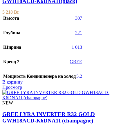
GWH18ACD-K6DNA1I(black)
5 218
Br
Высота
307
Глубина
221
Ширина
1 013
Бренд 2
GREE
Мощность Кондиционера на холод
5.2
В корзину
Просмотр
NEW
GREE LYRA INVERTER R32 GOLD
GWH18ACD-K6DNA1I (champagne)