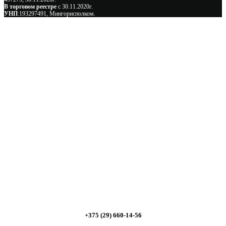
В торговом реестре
с 30.11.2020г.
УНП
:193297491, Мингорисполком.
Сэкономьте Ваше время на подбор
радиаторов!
Позвоните и мы: - рассчитаем требуемую мощность; -
предложим от 3х вариантов в разном дизайне и ценовом
диапазоне; - большой выбор в наличии и под заказ;
Позвоните сейчас и получите скидку от
5%
+375 (29) 660-14-56