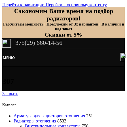
Перейти к навигации
Перейти к основному контенту
Сэкономим Ваше время на подбор
радиаторов!
Рассчитаем мощность | Предложим от 3х вариантов | В наличии и
под заказ
Скидки от 5%
375(29) 660-14-56
МЕНЮ
307
Закрыть
Каталог
Арматура для радиаторов отопления
251
Радиаторы отопления
8533
Внутрипольные конвекторы
758