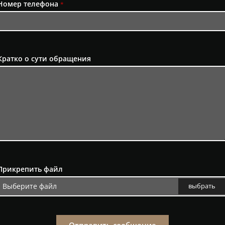
Номер телефона
*
Кратко о сути обращения
Прикрепить файл
Выберите файл
выбрать