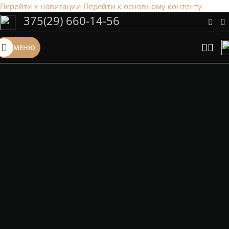
Перейти к навигации
Перейти к основному контенту
375(29) 660-14-56
Сэкономим Ваше время на подбор
радиаторов!
МЕНЮ
Рассчитаем мощность | Предложим от 3х вариантов | В
наличии и под заказ
Скидки от 5%