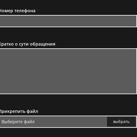
Номер телефона
*
Кратко о сути обращения
Прикрепить файл
Выберите файл
выбрать