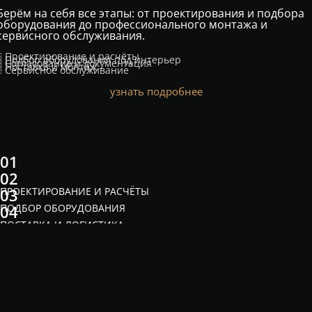
Берём на себя все этапы: от проектирования и подбора
оборудования до профессионального монтажа и
сервисного обслуживания.
Проектирование и расчёты
Подбор оборудования под интерьер
Согласование и документация
Поставка и монтаж
Сервисное обслуживание
узнать подробнее
01
02
ПРОЕКТИРОВАНИЕ И РАСЧЁТЫ
03
ПОДБОР ОБОРУДОВАНИЯ
04
ПОСТАВКА И ЛОГИСТИКА
05
МОНТАЖ ПОД КЛЮЧ
СЕРВИСНОЕ ОБСЛУЖИВАНИЕ