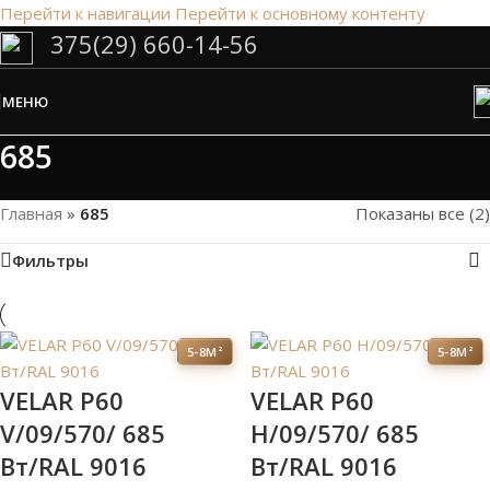
Перейти к навигации
Перейти к основному контенту
375(29) 660-14-56
Сэкономим Ваше время на подбор
радиаторов!
МЕНЮ
Рассчитаем мощность | Предложим от 3х вариантов | В
наличии и под заказ
685
Скидки от 5%
Главная
»
685
Показаны все (2)
Фильтры
5-8М²
5-8М²
VELAR P60
VELAR P60
V/09/570/ 685
H/09/570/ 685
Bт/RAL 9016
Bт/RAL 9016