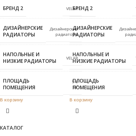
БРЕНД 2
БРЕНД 2
VELAR
ДИЗАЙНЕРСКИЕ
ДИЗАЙНЕРСКИЕ
Дизайнерские
Дизайне
РАДИАТОРЫ
РАДИАТОРЫ
радиаторы
ради
НАПОЛЬНЫЕ И
НАПОЛЬНЫЕ И
VELAR
НИЗКИЕ РАДИАТОРЫ
НИЗКИЕ РАДИАТОРЫ
ПЛОЩАДЬ
ПЛОЩАДЬ
5-8
ПОМЕЩЕНИЯ
ПОМЕЩЕНИЯ
м²
В корзину
В корзину
КАТАЛОГ