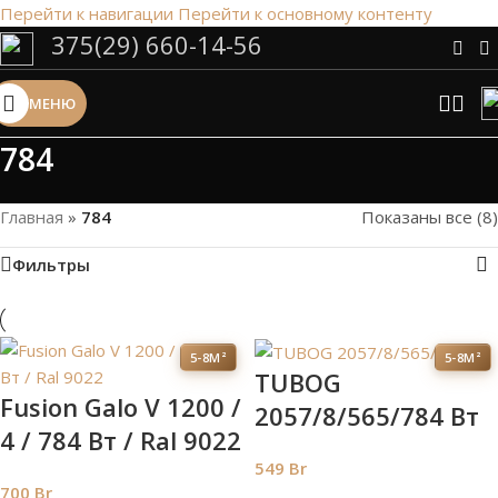
Перейти к навигации
Перейти к основному контенту
375(29) 660-14-56
Сэкономим Ваше время на подбор
радиаторов!
МЕНЮ
Рассчитаем мощность | Предложим от 3х вариантов | В
наличии и под заказ
784
Скидки от 5%
Главная
»
784
Показаны все (8)
Фильтры
5-8М²
5-8М²
TUBOG
Fusion Galo V 1200 /
2057/8/565/784 Вт
4 / 784 Вт / Ral 9022
549
Br
700
Br