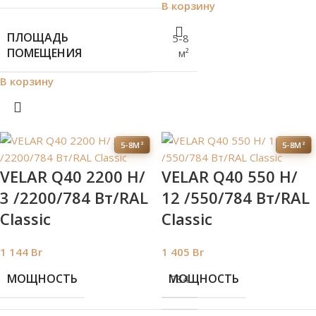
В корзину
ПЛОЩАДЬ
5-8
ПОМЕЩЕНИЯ
м²
В корзину
5-8М²
5-8М²
VELAR Q40 2200 H/
VELAR Q40 550 H/
3 /2200/784 Вт/RAL
12 /550/784 Вт/RAL
Classic
Classic
1 144
Br
1 405
Br
МОЩНОСТЬ
МОЩНОСТЬ
784