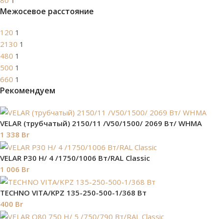
80
1
Межосевое расстояние
120
1
2130
1
480
1
500
1
660
1
Рекомендуем
VELAR (трубчатый) 2150/11 /V50/1500/ 2069 Bт/ WHMA
1 338
Br
VELAR P30 H/ 4 /1750/1006 Вт/RAL Classic
1 006
Br
TECHNO VITA/KPZ 135-250-500-1/368 Вт
400
Br