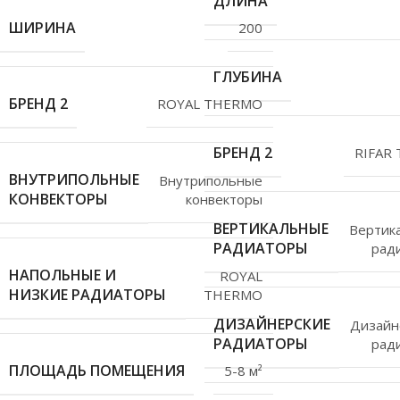
ДЛИНА
ШИРИНА
200
ГЛУБИНА
БРЕНД 2
ROYAL THERMO
БРЕНД 2
RIFAR
ВНУТРИПОЛЬНЫЕ
Внутрипольные
КОНВЕКТОРЫ
конвекторы
ВЕРТИКАЛЬНЫЕ
Вертик
РАДИАТОРЫ
рад
НАПОЛЬНЫЕ И
ROYAL
НИЗКИЕ РАДИАТОРЫ
THERMO
ДИЗАЙНЕРСКИЕ
Дизайн
РАДИАТОРЫ
рад
ПЛОЩАДЬ ПОМЕЩЕНИЯ
5-8 м²