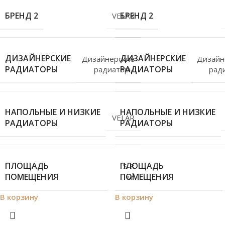
БРЕНД 2
БРЕНД 2
VELAR
ДИЗАЙНЕРСКИЕ
ДИЗАЙНЕРСКИЕ
Дизайнерские
Дизайн
РАДИАТОРЫ
РАДИАТОРЫ
радиаторы
рад
НАПОЛЬНЫЕ И НИЗКИЕ
НАПОЛЬНЫЕ И НИЗКИЕ
VELAR
РАДИАТОРЫ
РАДИАТОРЫ
ПЛОЩАДЬ
ПЛОЩАДЬ
5-8
ПОМЕЩЕНИЯ
ПОМЕЩЕНИЯ
м²
В корзину
В корзину