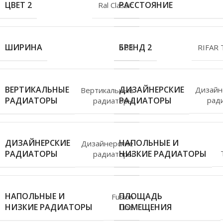
РАССТОЯНИЕ
ЦВЕТ 2
Ral Classic
БРЕНД 2
ШИРИНА
RIFAR
163
ДИЗАЙНЕРСКИЕ
ВЕРТИКАЛЬНЫЕ
Дизайн
Вертикальные
РАДИАТОРЫ
РАДИАТОРЫ
рад
радиаторы
НАПОЛЬНЫЕ И
ДИЗАЙНЕРСКИЕ
Дизайнерские
НИЗКИЕ РАДИАТОРЫ
РАДИАТОРЫ
радиаторы
ПЛОЩАДЬ
НАПОЛЬНЫЕ И
Fusion
ПОМЕЩЕНИЯ
НИЗКИЕ РАДИАТОРЫ
Line