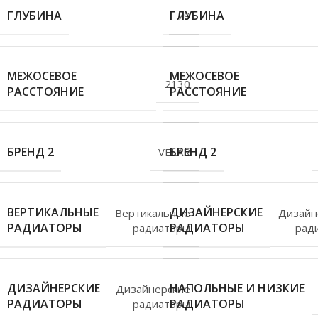
ГЛУБИНА
ГЛУБИНА
79
МЕЖОСЕВОЕ
МЕЖОСЕВОЕ
2130
РАССТОЯНИЕ
РАССТОЯНИЕ
БРЕНД 2
БРЕНД 2
VELAR
ВЕРТИКАЛЬНЫЕ
ДИЗАЙНЕРСКИЕ
Вертикальные
Дизайн
РАДИАТОРЫ
РАДИАТОРЫ
радиаторы
рад
ДИЗАЙНЕРСКИЕ
НАПОЛЬНЫЕ И НИЗКИЕ
Дизайнерские
РАДИАТОРЫ
РАДИАТОРЫ
радиаторы