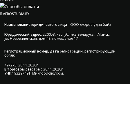
AEROSTUDIA.BY
Наименование юридического лица -
ООО «Аэростудия бай»
Юридический адрес:
220053, Республика Беларусь, г.Минск,
ул. Нововиленская, дом 48, помещение 17
Регистрационный номер, дата регистрации, регистрирующий
орган:
497275, 30.11.2020г.
В торговом реестре
с 30.11.2020г.
УНП
:193297491, Мингорисполком.
Сэкономьте Ваше время на подбор
радиаторов!