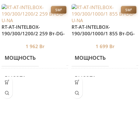
5М²
5М²
RT-AT-INTELBOX-
RT-AT-INTELBOX-
190/300/1200/2 259 Вт-DG-
190/300/1000/1 855 Вт-DG-
U-NA
U-NA
1 962
Br
1 699
Br
МОЩНОСТЬ
МОЩНОСТЬ
2 259
ВЫСОТА
ВЫСОТА
190
ДЛИНА
ДЛИНА
1300
ШИРИНА
ШИРИНА
300
БРЕНД 2
БРЕНД 2
ROYAL THERMO
ROYAL T