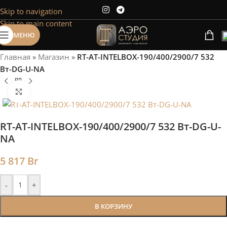
Skip to navigation
Сэкономим Ваше время на подбор
Skip to main content
радиаторов!
МЕНЮ
Рассчитаем мощность | Предложим от 3х вариантов | В
наличии и под заказ
Главная
»
Магазин
»
RT-AT-INTELBOX-190/400/2900/7 532
Скидки от 5%
Вт-DG-U-NA
Нажмите, чтобы увеличить
RT-AT-INTELBOX-190/400/2900/7 532 Вт-DG-U-
NA
5 817
Br
-
+
В КОРЗИНУ