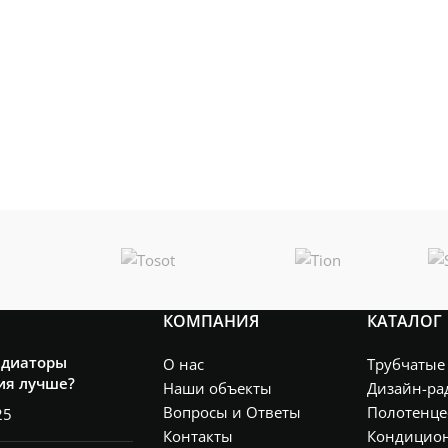
КОМПАНИЯ
КАТАЛОГ
адиаторы
О нас
Трубчатые
ия лучше?
Наши объекты
Дизайн-ра
Вопросы и Ответы
Полотенце
25
Контакты
Кондицио