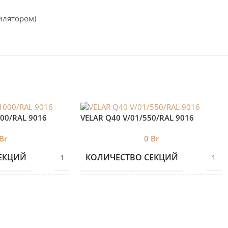
илятором)
000/RAL 9016
VELAR Q40 V/01/550/RAL 9016
Br
0
Br
ЕКЦИЙ
КОЛИЧЕСТВО СЕКЦИЙ
1
1
БРЕНД 2
VELAR
VELAR
Е
ДИЗАЙНЕРСКИЕ
Дизайнерские
Дизайнерские