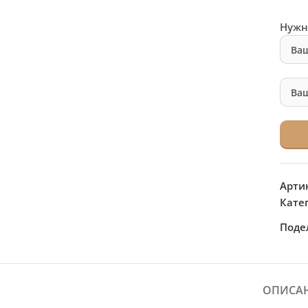
Нужн
Арти
Кате
Поде
ОПИСА