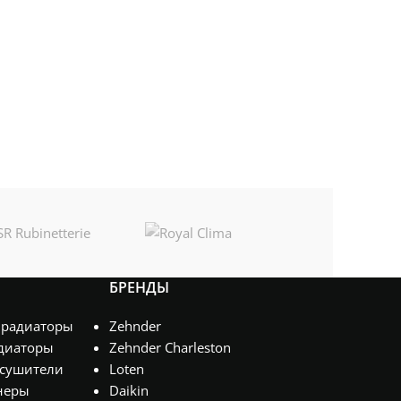
БРЕНДЫ
 радиаторы
Zehnder
диаторы
Zehnder Charleston
сушители
Loten
неры
Daikin