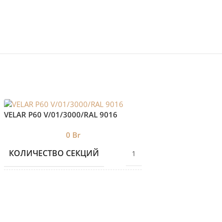
VELAR P60 V/01/3000/RAL 9016
VELAR P60 V/01/25
0
Br
0
КОЛИЧЕСТВО СЕКЦИЙ
КОЛИЧЕСТВО С
1
БРЕНД 2
БРЕНД 2
VELAR
ДИЗАЙНЕРСКИЕ
ДИЗАЙНЕРСКИЕ
Дизайнерские