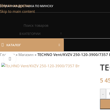
Сэкономим Ваш
Skip to navigation
ЕСПЛАТНАЯ ДОСТАВКА ПО МИНСКУ
Skip to main content
Рассчитаем мощность | П
В КАТЕГОРИИ
КАТАЛОГ
Главная
»
Магазин
»
TECHNO Vent/KVZV 250-120-3900/7357 
Нажмите, чтобы увеличить
TE
5 4
-