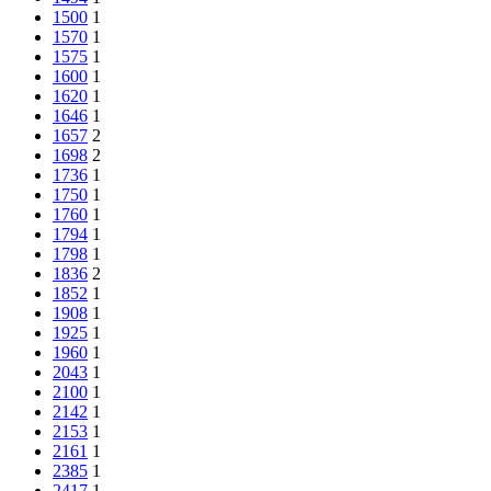
1500
1
1570
1
1575
1
1600
1
1620
1
1646
1
1657
2
1698
2
1736
1
1750
1
1760
1
1794
1
1798
1
1836
2
1852
1
1908
1
1925
1
1960
1
2043
1
2100
1
2142
1
2153
1
2161
1
2385
1
2417
1