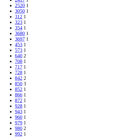
2520
1
3050
1
312
1
323
1
354
1
3680
1
3697
1
453
1
573
1
640
2
708
1
717
1
728
1
842
2
850
3
852
1
866
1
872
1
928
1
943
1
960
1
979
1
980
2
992
1