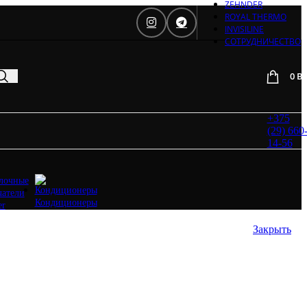
ZEHNDER
Daveti
ROYAL THERMO
Royal
INVISILINE
Thermo
СОТРУДНИЧЕСТВО
Кондиционеры
0
B
Daikin
Mitsubishi
Heavy
Hitachi
+375
Mitsubishi
(29) 660
Electric
14-56
LG
лочные
Все бренды
чатели
Вентиляция
Кондиционеры
er
Invisiline
Muno Air
Закрыть
Systemair
Trox
Salda
VTS