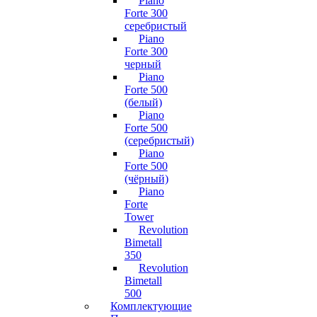
Piano
Forte 300
серебристый
Piano
Forte 300
черный
Piano
Forte 500
(белый)
Piano
Forte 500
(серебристый)
Piano
Forte 500
(чёрный)
Piano
Forte
Tower
Revolution
Bimetall
350
Revolution
Bimetall
500
Комплектующие