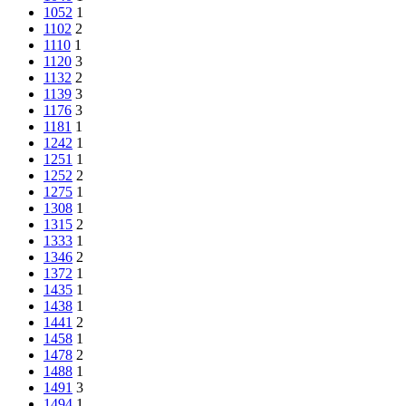
1052
1
1102
2
1110
1
1120
3
1132
2
1139
3
1176
3
1181
1
1242
1
1251
1
1252
2
1275
1
1308
1
1315
2
1333
1
1346
2
1372
1
1435
1
1438
1
1441
2
1458
1
1478
2
1488
1
1491
3
1494
1