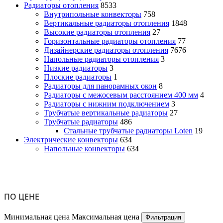
Радиаторы отопления
8533
Внутрипольные конвекторы
758
Вертикальные радиаторы отопления
1848
Высокие радиаторы отопления
27
Горизонтальные радиаторы отопления
77
Дизайнерские радиаторы отопления
7676
Напольные радиаторы отопления
3
Низкие радиаторы
3
Плоские радиаторы
1
Радиаторы для панорамных окон
8
Радиаторы с межосевым расстоянием 400 мм
4
Радиаторы с нижним подключением
3
Трубчатые вертикальные радиаторы
27
Трубчатые радиаторы
486
Cтальные трубчатые радиаторы Loten
19
Электрические конвекторы
634
Напольные конвекторы
634
ПО ЦЕНЕ
Минимальная цена
Максимальная цена
Фильтрация