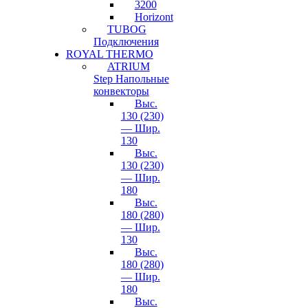
3200
Horizont
TUBOG
Подключения
ROYAL THERMO
ATRIUM
Step Напольные
конвекторы
Выс.
130 (230)
— Шир.
130
Выс.
130 (230)
— Шир.
180
Выс.
180 (280)
— Шир.
130
Выс.
180 (280)
— Шир.
180
Выс.