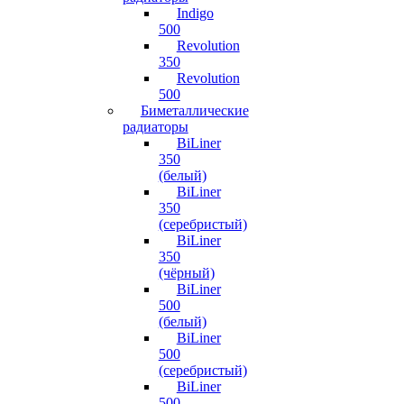
Indigo
500
Revolution
350
Revolution
500
Биметаллические
радиаторы
BiLiner
350
(белый)
BiLiner
350
(серебристый)
BiLiner
350
(чёрный)
BiLiner
500
(белый)
BiLiner
500
(серебристый)
BiLiner
500