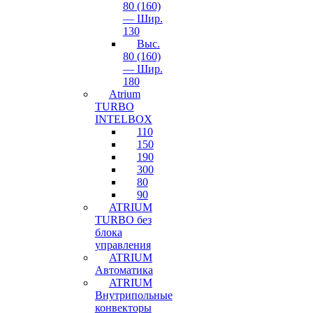
80 (160)
— Шир.
130
Выс.
80 (160)
— Шир.
180
Atrium
TURBO
INTELBOX
110
150
190
300
80
90
ATRIUM
TURBO без
блока
управления
ATRIUM
Автоматика
ATRIUM
Внутрипольные
конвекторы