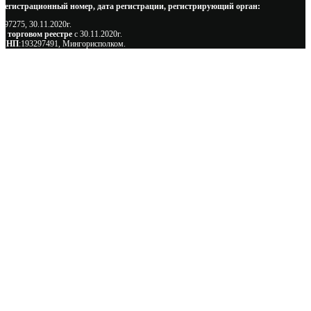
Регистрационный номер, дата регистрации, регистрирующий орган:
497275, 30.11.2020г.
В торговом реестре
с 30.11.2020г.
УНП
:193297491, Мингорисполком.
Сэкономьте Ваше время на подбор
радиаторов!
Позвоните и мы: - рассчитаем требуемую мощность; -
предложим от 3х вариантов в разном дизайне и ценовом
диапазоне; - большой выбор в наличии и под заказ;
Позвоните сейчас и получите скидку от
5%