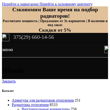
Перейти к навигации
Перейти к основному контенту
Сэкономим Ваше время на подбор
радиаторов!
Рассчитаем мощность | Предложим от 3х вариантов | В наличии и
под заказ
Скидки от 5%
375(29) 660-14-56
МЕНЮ
Hitachi
Закрыть
Каталог
Арматура для радиаторов отопления
251
Радиаторы отопления
8533
Внутрипольные конвекторы
758