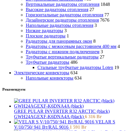
Вертикальные радиаторы отопления
1848
Высокие радиаторы отопления
27
Горизонтальные радиаторы отопления
77
Дизайнерские радиаторы отопления
7676
Напольные радиаторы отопления
3
Низкие радиаторы
3
Плоские радиаторы
1
Радиаторы для панорамных окон
8
Радиаторы с межосевым расстоянием 400 мм
4
Радиаторы с нижним подключением
3
Трубчатые вертикальные радиаторы
27
Трубчатые радиаторы
486
Cтальные трубчатые радиаторы Loten
19
Электрические конвекторы
634
Напольные конвекторы
634
Рекомендуем
GREE PULAR INVERTER R32 ARCTIC (black)
GWH24AGEXF-K6DNA4A (black)
6 316
Br
VELAR S
V/10/750/ 941 Bт/RAL 9016
1 591
Br