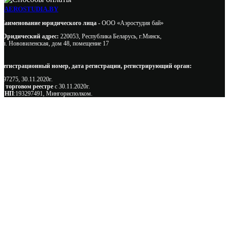
AEROSTUDIA.BY
Наименование юридического лица -
ООО «Аэростудия бай»
Юридический адрес:
220053, Республика Беларусь, г.Минск,
ул. Нововиленская, дом 48, помещение 17
Регистрационный номер, дата регистрации, регистрирующий орган:
497275, 30.11.2020г.
В торговом реестре
с 30.11.2020г.
УНП
:193297491, Мингорисполком.
Сэкономьте Ваше время на подбор
радиаторов!
Позвоните и мы: - рассчитаем требуемую мощность; -
предложим от 3х вариантов в разном дизайне и ценовом