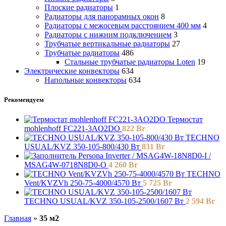
Плоские радиаторы
1
Радиаторы для панорамных окон
8
Радиаторы с межосевым расстоянием 400 мм
4
Радиаторы с нижним подключением
3
Трубчатые вертикальные радиаторы
27
Трубчатые радиаторы
486
Cтальные трубчатые радиаторы Loten
19
Электрические конвекторы
634
Напольные конвекторы
634
Рекомендуем
Термостат
mohlenhoff FC221-3AO2DO
822
Br
TECHNO
USUAL/KVZ 350-105-800/430 Вт
831
Br
Persona Inverter / MSAG4W-18N8D0-I /
MSAG4W-0718N8D0-O
4 260
Br
TECHNO
Vent/KVZVh 250-75-4000/4570 Вт
5 725
Br
TECHNO USUAL/KVZ 350-105-2500/1607 Вт
2 594
Br
Главная
»
35 м2