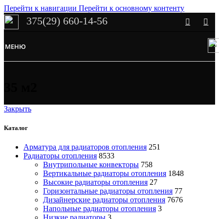
Перейти к навигации
Перейти к основному контенту
375(29) 660-14-56
Сэкономим Ваше время на подбор
радиаторов!
МЕНЮ
Рассчитаем мощность | Предложим от 3х вариантов | В наличии и
под заказ
Скидки от 5%
35 м2
Закрыть
Каталог
Арматура для радиаторов отопления
251
Радиаторы отопления
8533
Внутрипольные конвекторы
758
Вертикальные радиаторы отопления
1848
Высокие радиаторы отопления
27
Горизонтальные радиаторы отопления
77
Дизайнерские радиаторы отопления
7676
Напольные радиаторы отопления
3
Низкие радиаторы
3