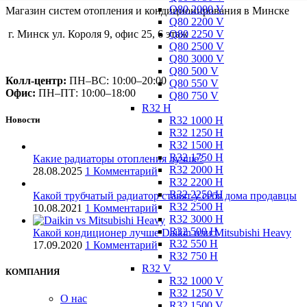
Q80 2000 V
Магазин систем отопления и кондиционирования в Минске
Q80 2200 V
Q80 2250 V
г. Минск ул. Короля 9, офис 25, 6 этаж
Q80 2500 V
+375 (29) 660-14-56
Q80 3000 V
Q80 500 V
Колл-центр:
ПН–ВС: 10:00–20:00​
Q80 550 V
Офис:
ПН–ПТ: 10:00–18:00
Q80 750 V
R32 H
R32 1000 H
Новости
R32 1250 H
R32 1500 H
R32 1750 H
Какие радиаторы отопления лучше?
R32 2000 H
28.08.2025
1 Комментарий
R32 2200 H
R32 2250 H
Какой трубчатый радиатор ставят у себя дома продавцы
R32 2500 H
10.08.2021
1 Комментарий
R32 3000 H
R32 500 H
Какой кондиционер лучше Daikin или Mitsubishi Heavy
R32 550 H
17.09.2020
1 Комментарий
R32 750 H
R32 V
КОМПАНИЯ
R32 1000 V
R32 1250 V
О нас
R32 1500 V