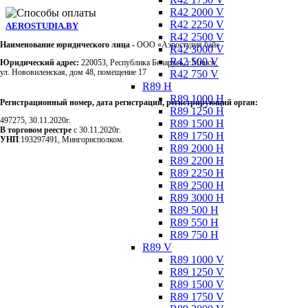
R42 2000 V
R42 2250 V
AEROSTUDIA.BY
R42 2500 V
Наименование юридического лица -
ООО «Аэростудия бай»
R42 3000 V
R42 500 V
Юридический адрес:
220053, Республика Беларусь, г.Минск,
ул. Нововиленская, дом 48, помещение 17
R42 750 V
R89 H
R89 1000 H
Регистрационный номер, дата регистрации, регистрирующий орган:
R89 1250 H
497275, 30.11.2020г.
R89 1500 H
В торговом реестре
с 30.11.2020г.
R89 1750 H
УНП
:193297491, Мингорисполком.
R89 2000 H
R89 2200 H
R89 2250 H
R89 2500 H
R89 3000 H
R89 500 H
R89 550 H
R89 750 H
Сэкономьте Ваше время на
R89 V
R89 1000 V
R89 1250 V
R89 1500 V
R89 1750 V