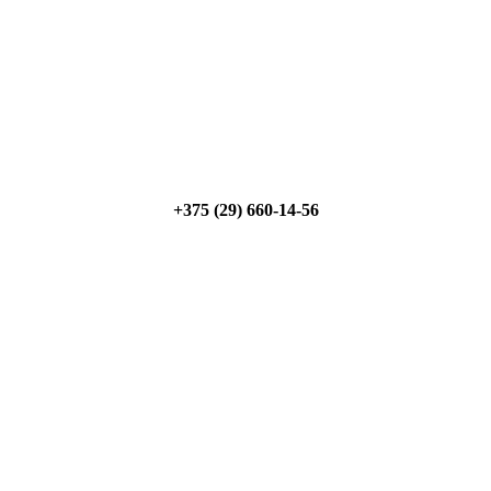
мую мощность; - предложим от 3х вариантов в разном 
ите скидку от 5%
+375 (29) 660-14-56