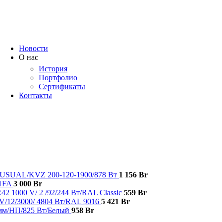
Trox
Salda
VTS
Новости
О нас
История
Портфолио
Сертификаты
Контакты
SUAL/KVZ 200-120-1900/878 Вт
1 156
Br
M1FA
3 000
Br
2 1000 V/ 2 /92/244 Вт/RAL Classic
559
Br
/12/3000/ 4804 Bт/RAL 9016
5 421
Br
мм/НП/825 Вт/Белый
958
Br