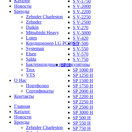
Каталог
S V-1750
Новости
S V-2000
Бренды
S V-2200
Zehnder Charleston
S V-2250
Zehnder
S V-2500
Daikin
S V-270
Mitsubishi Heavy
S V-3000
Loten
S V-420
Кондиционер LG PC09SQ
S V-500
Systemair
S V-550
Elsen
S V-570
Salda
S V-750
Бактерицидные рециркуляторы
SP H
Trox
SP 1000 H
VTS
SP 1250 H
О Нас
SP 1500 H
Портфолио
SP 1750 H
Сертификаты
SP 2000 H
Контакты
SP 2200 H
SP 2250 H
Главная
SP 2500 H
Каталог
SP 3000 H
Новости
SP 500 H
Бренды
SP 550 H
Zehnder Charleston
SP 750 H