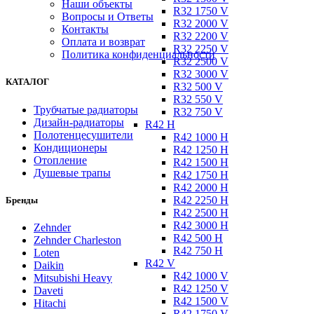
Наши объекты
R32 1750 V
Вопросы и Ответы
R32 2000 V
Контакты
R32 2200 V
Оплата и возврат
R32 2250 V
Политика конфиденциальности
R32 2500 V
R32 3000 V
КАТАЛОГ
R32 500 V
R32 550 V
Трубчатые радиаторы
R32 750 V
Дизайн-радиаторы
R42 H
Полотенцесушители
R42 1000 H
Кондиционеры
R42 1250 H
Отопление
R42 1500 H
Душевые трапы
R42 1750 H
R42 2000 H
R42 2250 H
Бренды
R42 2500 H
R42 3000 H
Zehnder
R42 500 H
Zehnder Charleston
R42 750 H
Loten
R42 V
Daikin
R42 1000 V
Mitsubishi Heavy
R42 1250 V
Daveti
R42 1500 V
Hitachi
R42 1750 V