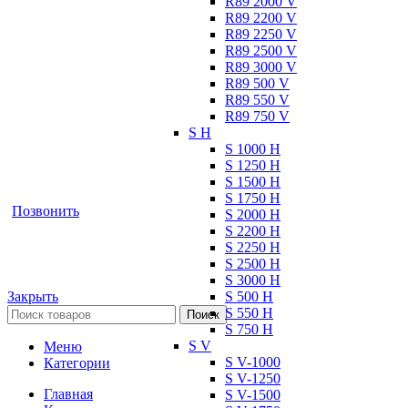
R89 2000 V
Позвоните и мы: - рассчитаем требуе
R89 2200 V
наличии и под заказ;
R89 2250 V
R89 2500 V
R89 3000 V
R89 500 V
Позвоните сейчас и получ
R89 550 V
R89 750 V
S H
S 1000 H
S 1250 H
S 1500 H
S 1750 H
Позвонить
S 2000 H
S 2200 H
S 2250 H
S 2500 H
S 3000 H
S 500 H
Закрыть
S 550 H
Поиск
S 750 H
S V
Меню
S V-1000
Категории
S V-1250
Главная
S V-1500