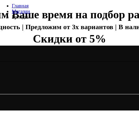
Главная
м Ваше время на подбор ра
Магазин
Бренды
Отопление
ность | Предложим от 3х вариантов | В нали
Скидки от 5%
Zehnder
Zehnder Charleston
Loten
Daveti
Royal Thermo
Кондиционеры
Daikin
Mitsubishi Heavy
Hitachi
Mitsubishi Electric
LG
Все бренды
Вентиляция
Invisiline
Muno Air
Systemair