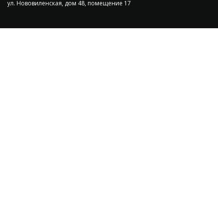
ул. Нововиленская, дом 48, помещение 17
Сэкономьте
Позвоните и мы: - рассчитаем
диапазоне; - большой выбор в 
Позвонит