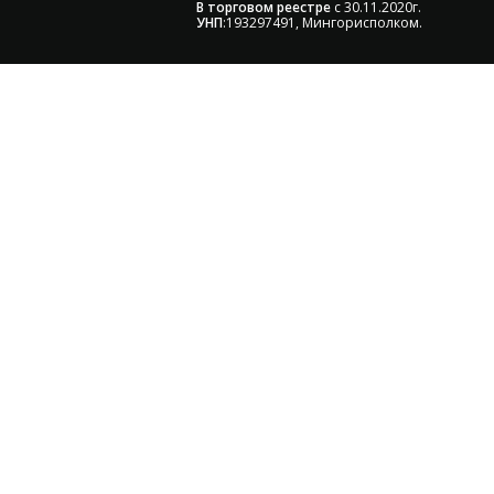
В торговом реестре
с 30.11.2020г.
УНП
:193297491, Мингорисполком.
 Ваше время на подбор 
 требуемую мощность; - предложим от 3х вариа
наличии и под заказ;
е сейчас и получите ски
+375 (29) 660-14-56