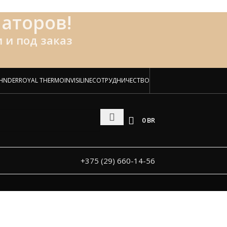
аторов!
 и под заказ
HNDER
ROYAL THERMO
INVISILINE
СОТРУДНИЧЕСТВО
0
BR
+375 (29) 660-14-56