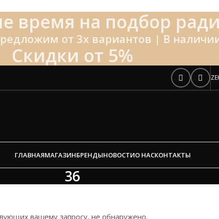
е время на подбор ради
редложим от 3х вариантов | В наличии
Скидки от 5%
ZE
ГЛАВНАЯ
МАГАЗИН
БРЕНДЫ
НОВОСТИ
О НАС
КОНТАКТЫ
36
твующих вашему запросу, не обнаружено.