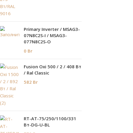
Primary Inverter / MSAG3-
07N8C2S-I / MSAG3-
077N8C2S-O
0
Br
Fusion Oxi 500 / 2 / 408 Вт
/ Ral Classic
582
Br
RT-AT-75/250/1100/331
Вт-DG-U-BL