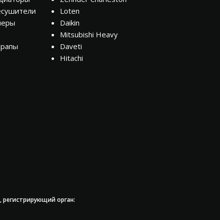
есушители
Loten
неры
Daikin
Mitsubishi Heavy
трапы
Daveti
Hitachi
, регистрирующий орган: