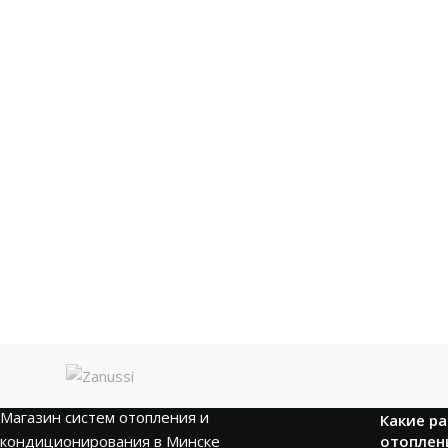
НОВОСТИ
Магазин систем отопления и
Какие р
кондиционирования в Минске
отоплен