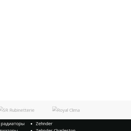
БРЕНДЫ
 радиаторы
Zehnder
диаторы
Zehnder Charleston