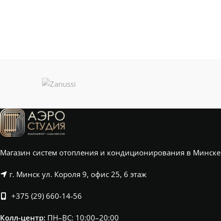
Магазин систем отопления и кондиционирования в Минске
г. Минск ул. Короля 9, офис 25, 6 этаж
+375 (29) 660-14-56
Колл-центр:
ПН–ВС: 10:00–20:00​