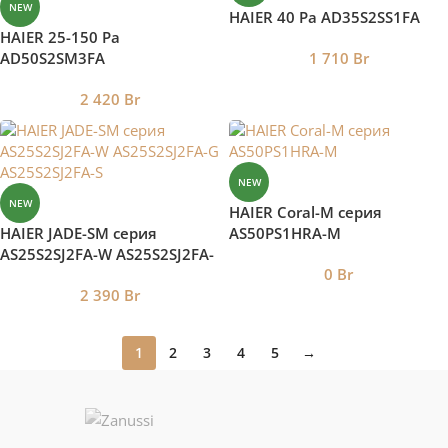
NEW
HAIER 40 Pa AD35S2SS1FA
HAIER 25-150 Pa
AD50S2SM3FA
1 710
Br
2 420
Br
NEW
NEW
HAIER Coral-M серия
HAIER JADE-SM серия
AS50PS1HRA-M
AS25S2SJ2FA-W AS25S2SJ2FA-
0
Br
G AS25S2SJ2FA-S
2 390
Br
1
2
3
4
5
→