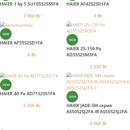
HAIER 1 by 5 5U105S2SS5FA
HAIER AF42S2SD1FA
7 960
Br
0
Br
NEW
NEW
HAIER AF35S2SD1FA
HAIER 25-150 Pa
AD35S2SM3FA
0
Br
2 220
Br
NEW
HAIER 40 Pa AD71S2SS1FA
NEW
HAIER JADE-SM серия
2 200
Br
AS50S2SJ2FA-W AS50S2SJ2FA-
G AS50S2SJ2FA-S
3 060
Br