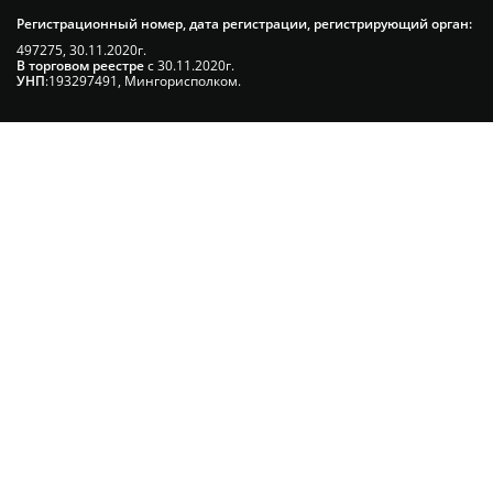
Регистрационный номер, дата регистрации, регистрирующий орган:
497275, 30.11.2020г.
В торговом реестре
с 30.11.2020г.
УНП
:193297491, Мингорисполком.
Сэкономьте Ваше время на подбор
радиаторов!
Позвоните и мы: - рассчитаем требуемую
мощность; - предложим от 3х вариантов в разном
дизайне и ценовом диапазоне; - большой выбор
в наличии и под заказ;
Позвоните сейчас и получите