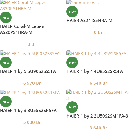
NEW
NEW
HAIER AS24TS5HRA-M
HAIER Coral-M серия
AS20PS1HRA-M
0
Br
0
Br
NEW
NEW
HAIER 1 by 5 5U90S2SS5FA
HAIER 1 by 4 4U85S2SR5FA
6 970
Br
6 540
Br
NEW
NEW
HAIER 1 by 3 3U55S2SR5FA
HAIER 1 by 2 2U50S2SM1FA-3
5 000
Br
3 640
Br