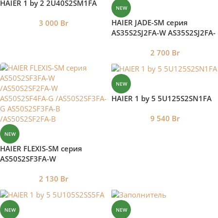
HAIER 1 by 2 2U40S2SM1FA
NEW
HAIER JADE-SM серия
3 000
Br
AS35S2SJ2FA-W AS35S2SJ2FA-
G AS35S2SJ2FA-S
2 700
Br
NEW
HAIER 1 by 5 5U125S2SN1FA
9 540
Br
NEW
HAIER FLEXIS-SM серия
AS50S2SF3FA-W
/AS50S2SF2FA-W
2 130
Br
AS50S2SF4FA-G
/AS50S2SF3FA-G
AS50S2SF3FA-B
/AS50S2SF2FA-B
NEW
NEW