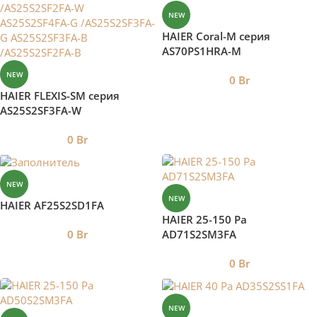
/AS70S2SF2FA-B
/AS35S2SF2FA-B
NEW
HAIER Coral-M серия
AS70PS1HRA-M
NEW
0
Br
HAIER FLEXIS-SM серия
AS25S2SF3FA-W
/AS25S2SF2FA-W
0
Br
AS25S2SF4FA-G
/AS25S2SF3FA-G
AS25S2SF3FA-B
/AS25S2SF2FA-B
NEW
NEW
HAIER AF25S2SD1FA
HAIER 25-150 Pa
AD71S2SM3FA
0
Br
0
Br
NEW