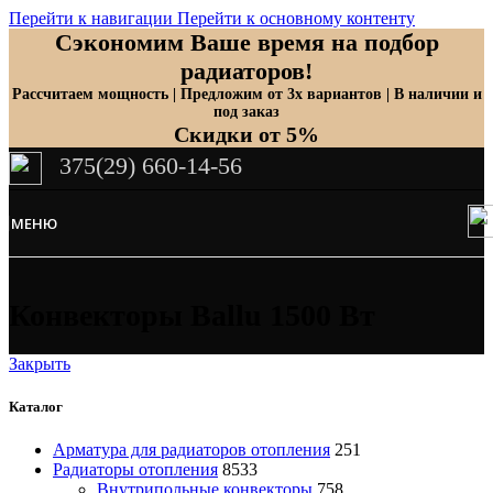
Перейти к навигации
Перейти к основному контенту
Сэкономим Ваше время на подбор
радиаторов!
Рассчитаем мощность | Предложим от 3х вариантов | В наличии и
под заказ
Скидки от 5%
375(29) 660-14-56
МЕНЮ
Конвекторы Ballu 1500 Вт
Закрыть
Каталог
Арматура для радиаторов отопления
251
Радиаторы отопления
8533
Внутрипольные конвекторы
758