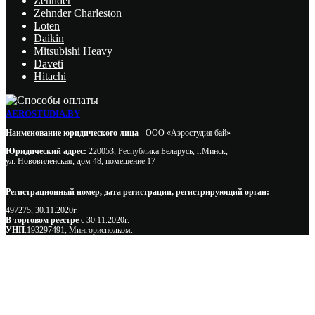
Zehnder
Zehnder Charleston
Loten
Daikin
Mitsubishi Heavy
Daveti
Hitachi
AEROSTUDIA.BY
Наименование юридического лица -
ООО «Аэростудия бай»
Юридический адрес:
220053, Республика Беларусь, г.Минск,
ул. Нововиленская, дом 48, помещение 17
Регистрационный номер, дата регистрации, регистрирующий орган:
497275, 30.11.2020г.
В торговом реестре
с 30.11.2020г.
УНП
:193297491, Мингорисполком.