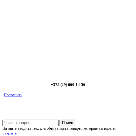
Сэкономьте Ваше время на подбор
радиаторов!
Позвоните и мы: - рассчитаем требуемую мощность; -
предложим от 3х вариантов в разном дизайне и ценовом
диапазоне; - большой выбор в наличии и под заказ;
Позвоните сейчас и получите скидку от
5%
+375 (29) 660-14-56
Позвонить
Поиск
Начните вводить текст, чтобы увидеть товары, которые вы ищете.
Закрыть