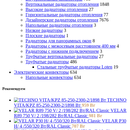
Вертикальные радиаторы отопления
1848
Высокие радиаторы отопления
27
Горизонтальные радиаторы отопления
77
Дизайнерские радиаторы отопления
7676
Напольные радиаторы отопления
3
Низкие радиаторы
3
Плоские радиаторы
1
Радиаторы для панорамных окон
8
Радиаторы с межосевым расстоянием 400 мм
4
Радиаторы с нижним подключением
3
Трубчатые вертикальные радиаторы
27
Трубчатые радиаторы
486
Cтальные трубчатые радиаторы Loten
19
Электрические конвекторы
634
Напольные конвекторы
634
Рекомендуем
TECHNO
VITA/KPZ 85-250-2300-2/1898 Вт
959
Br
VELAR
R89 750 V/ 2 /198/282 Вт/RAL Classic
981
Br
VELAR P30
H/ 4 /550/320 Вт/RAL Classic
707
Br