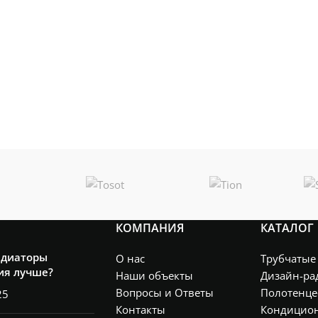
КОМПАНИЯ
КАТАЛОГ
адиаторы
О нас
Трубчатые
ия лучше?
Наши объекты
Дизайн-ра
Вопросы и Ответы
Полотенце
25
Контакты
Кондицио