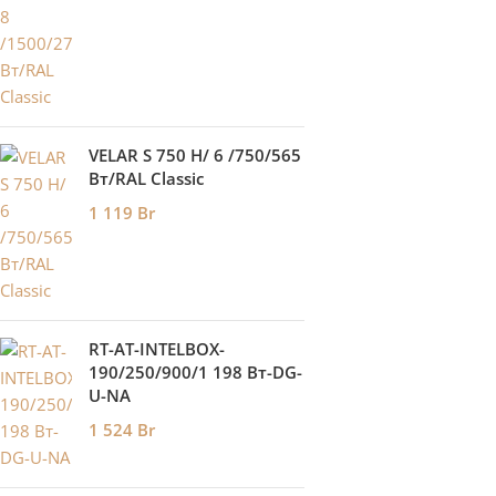
VELAR S 750 H/ 6 /750/565
Вт/RAL Classic
1 119
Br
RT-AT-INTELBOX-
190/250/900/1 198 Вт-DG-
U-NA
1 524
Br