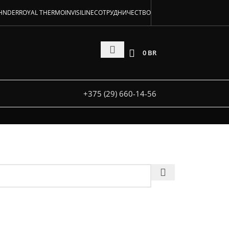
аторов!
HNDER
ROYAL THERMO
INVISILINE
СОТРУДНИЧЕСТВО
 и под заказ
0
BR
+375 (29) 660-14-56