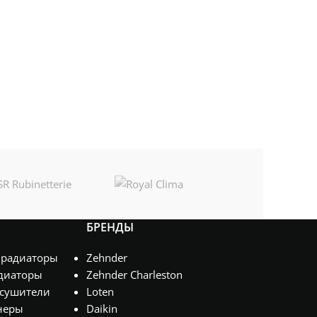
БРЕНДЫ
 радиаторы
Zehnder
диаторы
Zehnder Charleston
сушители
Loten
неры
Daikin