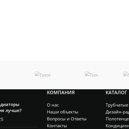
КОМПАНИЯ
КАТАЛОГ
адиаторы
О нас
Трубчатые
ия лучше?
Наши объекты
Дизайн-ра
Вопросы и Ответы
Полотенце
25
Контакты
Кондицио