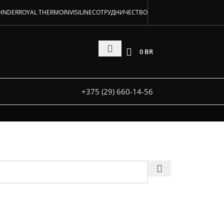
аторов!
HNDER
ROYAL THERMO
INVISILINE
СОТРУДНИЧЕСТВО
 и под заказ
0
BR
+375 (29) 660-14-56