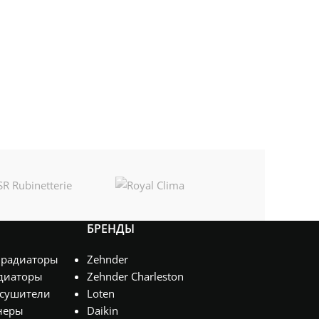
БРЕНДЫ
 радиаторы
Zehnder
диаторы
Zehnder Charleston
сушители
Loten
неры
Daikin