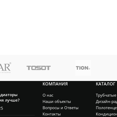
КОМПАНИЯ
КАТАЛОГ
адиаторы
О нас
Трубчатые
ия лучше?
Наши объекты
Дизайн-ра
Вопросы и Ответы
Полотенце
25
Контакты
Кондицио