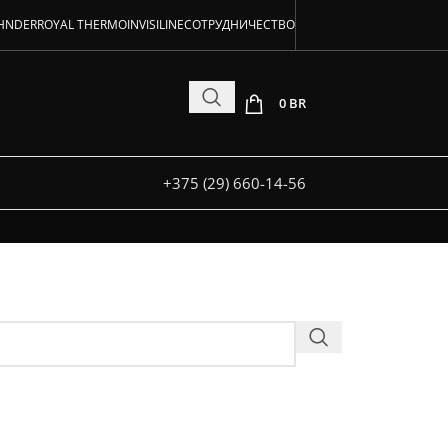
аторов!
HNDER
ROYAL THERMO
INVISILINE
СОТРУДНИЧЕСТВО
 и под заказ
0
BR
+375 (29) 660-14-56