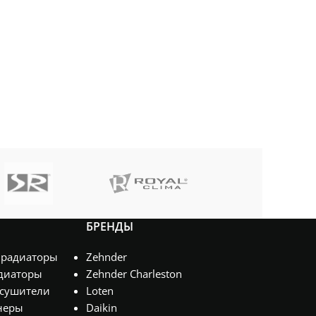
БРЕНДЫ
 радиаторы
Zehnder
диаторы
Zehnder Charleston
сушители
Loten
неры
Daikin