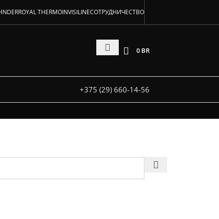
аторов!
HNDER
ROYAL THERMO
INVISILINE
СОТРУДНИЧЕСТВО
 и под заказ
0
BR
+375 (29) 660-14-56