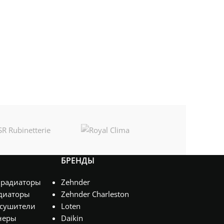
БРЕНДЫ
 радиаторы
Zehnder
диаторы
Zehnder Charleston
сушители
Loten
неры
Daikin