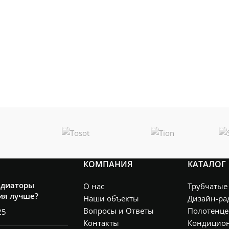
КОМПАНИЯ
КАТАЛОГ
адиаторы
О нас
Трубчатые
ия лучше?
Наши объекты
Дизайн-ра
Вопросы и Ответы
Полотенце
25
Контакты
Кондицио