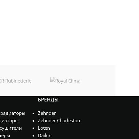
БРЕНДЫ
 радиаторы
Zehnder
диаторы
Zehnder Charleston
сушители
Loten
неры
Daikin