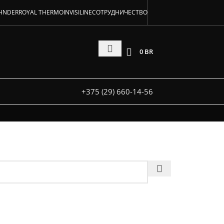
аторов!
HNDER
ROYAL THERMO
INVISILINE
СОТРУДНИЧЕСТВО
 и под заказ
0
BR
+375 (29) 660-14-56