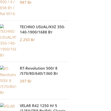
987
Br
TECHNO USUAL/KVZ 350-
140-1900/1688 Вт
2 250
Br
RT-Revolution 500/ 8
/570/80/640/1360 Вт
297
Br
VELAR R42 1250 H/ 5
/1250/759 Вт/RAL Classic