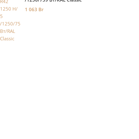
1 063
Br