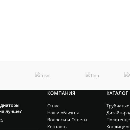
КОМПАНИЯ
КАТАЛОГ
адиаторы
О нас
Трубчатые
ия лучше?
Наши объекты
Дизайн-ра
Вопросы и Ответы
Полотенце
25
Контакты
Кондицио