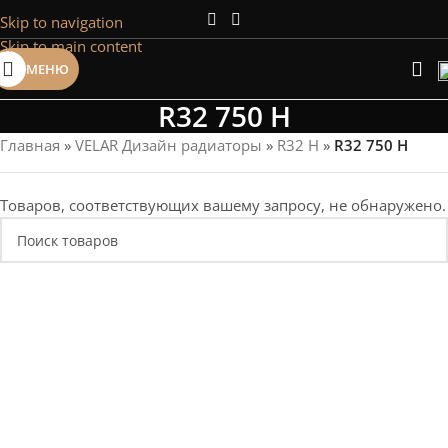
Skip to navigation
Сэкономим Ваше время на подбор
Skip to main content
радиаторов!
МЕНЮ
Рассчитаем мощность | Предложим от 3х вариантов | В
наличии и под заказ
R32 750 H
Скидки от 5%
Главная
»
VELAR Дизайн радиаторы
»
R32 H
»
R32 750 H
Товаров, соответствующих вашему запросу, не обнаружено.