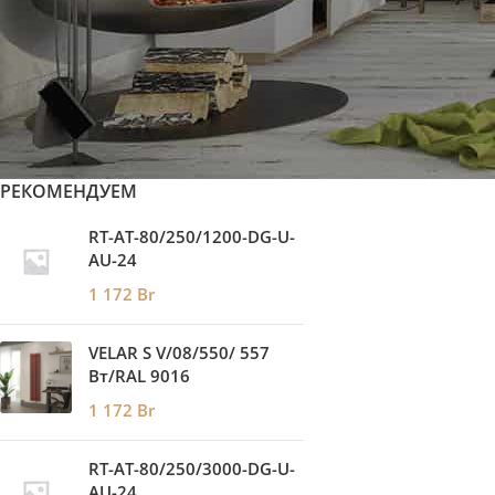
Напольные конвекторы
Биметаллические радиаторы
Потолочные излучатели Flower
Кондиционеры
РЕКОМЕНДУЕМ
RT-AT-80/250/1200-DG-U-
AU-24
1 172
Br
VELAR S V/08/550/ 557
Bт/RAL 9016
1 172
Br
RT-AT-80/250/3000-DG-U-
AU-24