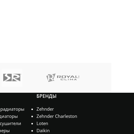
БРЕНДЫ
 радиаторы
Zehnder
диаторы
Zehnder Charleston
сушители
Loten
неры
Daikin