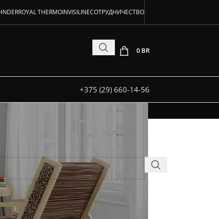
аторов!
HNDER
ROYAL THERMO
INVISILINE
СОТРУДНИЧЕСТВО
 и под заказ
0
BR
+375 (29) 660-14-56