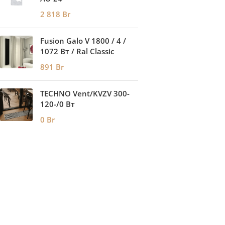
2 818
Br
Fusion Galo V 1800 / 4 /
1072 Вт / Ral Classic
891
Br
TECHNO Vent/KVZV 300-
120-/0 Вт
0
Br