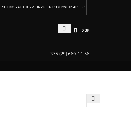
аторов!
HNDER
ROYAL THERMO
INVISILINE
СОТРУДНИЧЕСТВО
 и под заказ
0
BR
+375 (29) 660-14-56