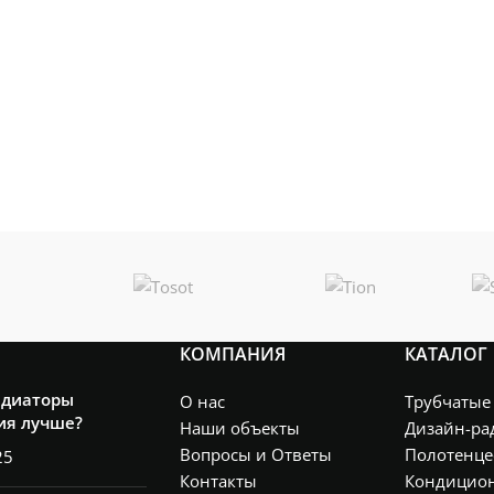
КОМПАНИЯ
КАТАЛОГ
адиаторы
О нас
Трубчатые
ия лучше?
Наши объекты
Дизайн-ра
Вопросы и Ответы
Полотенце
25
Контакты
Кондицио