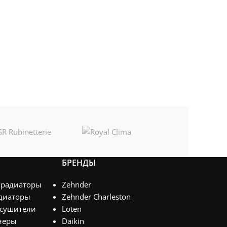
БРЕНДЫ
 радиаторы
Zehnder
диаторы
Zehnder Charleston
сушители
Loten
неры
Daikin