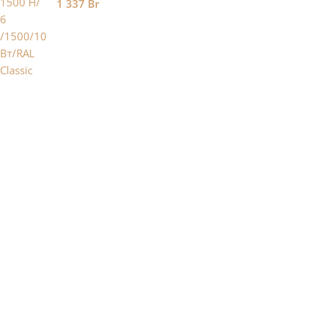
1 337
Br