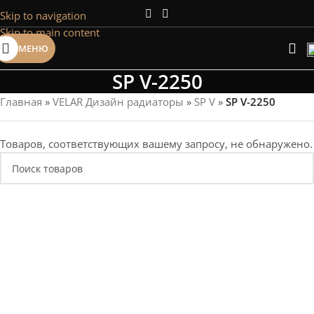
Skip to navigation
Сэкономим Ваше время на подбор
Skip to main content
радиаторов!
МЕНЮ
Рассчитаем мощность | Предложим от 3х вариантов | В
наличии и под заказ
SP V-2250
Скидки от 5%
Главная
»
VELAR Дизайн радиаторы
»
SP V
»
SP V-2250
Товаров, соответствующих вашему запросу, не обнаружено.