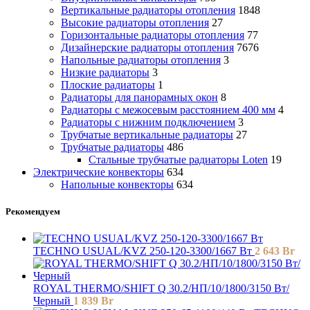
Вертикальные радиаторы отопления
1848
Высокие радиаторы отопления
27
Горизонтальные радиаторы отопления
77
Дизайнерские радиаторы отопления
7676
Напольные радиаторы отопления
3
Низкие радиаторы
3
Плоские радиаторы
1
Радиаторы для панорамных окон
8
Радиаторы с межосевым расстоянием 400 мм
4
Радиаторы с нижним подключением
3
Трубчатые вертикальные радиаторы
27
Трубчатые радиаторы
486
Cтальные трубчатые радиаторы Loten
19
Электрические конвекторы
634
Напольные конвекторы
634
Рекомендуем
TECHNO USUAL/KVZ 250-120-3300/1667 Вт
2 643
Br
ROYAL THERMO/SHIFT Q 30.2/НП/10/1800/3150 Вт/
Черный
1 839
Br