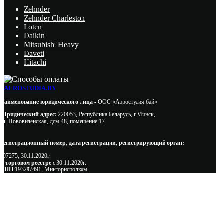
Zehnder
Zehnder Charleston
Loten
Daikin
Mitsubishi Heavy
Daveti
Hitachi
AEROSTUDIA.BY
Наименование юридического лица -
ООО «Аэростудия бай»
Юридический адрес:
220053, Республика Беларусь, г.Минск,
ул. Нововиленская, дом 48, помещение 17
Регистрационный номер, дата регистрации, регистрирующий орган:
497275, 30.11.2020г.
В торговом реестре
с 30.11.2020г.
УНП
:193297491, Мингорисполком.