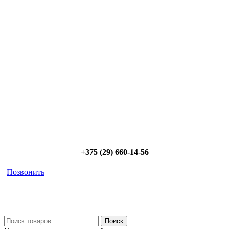
Сэкономьте Ваше время на подбор
радиаторов!
Позвоните и мы: - рассчитаем требуемую мощность; -
предложим от 3х вариантов в разном дизайне и ценовом
диапазоне; - большой выбор в наличии и под заказ;
Позвоните сейчас и получите скидку от
5%
+375 (29) 660-14-56
Позвонить
Поиск