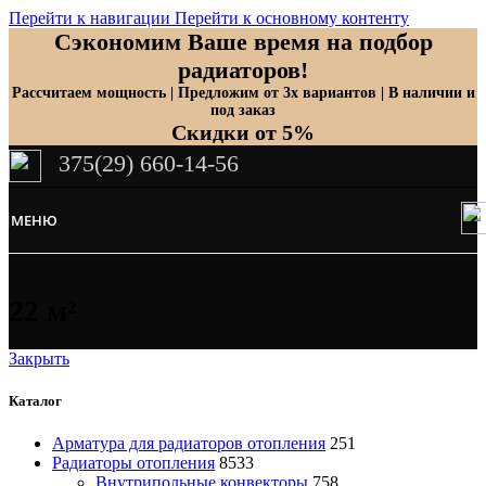
Перейти к навигации
Перейти к основному контенту
Сэкономим Ваше время на подбор
радиаторов!
Рассчитаем мощность | Предложим от 3х вариантов | В наличии и
под заказ
Скидки от 5%
375(29) 660-14-56
МЕНЮ
22 м²
Закрыть
Каталог
Арматура для радиаторов отопления
251
Радиаторы отопления
8533
Внутрипольные конвекторы
758