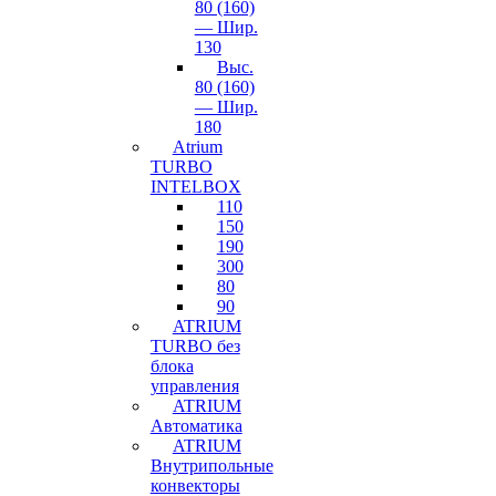
80 (160)
— Шир.
130
Выс.
80 (160)
— Шир.
180
Atrium
TURBO
INTELBOX
110
150
190
300
80
90
ATRIUM
TURBO без
блока
управления
ATRIUM
Автоматика
ATRIUM
Внутрипольные
конвекторы