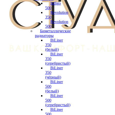
Indigo
500
Revolution
350
Revolution
500
Биметаллические
радиаторы
BiLiner
350
(белый)
BiLiner
350
(серебристый)
BiLiner
350
(чёрный)
BiLiner
500
(белый)
BiLiner
500
(серебристый)
BiLiner
500