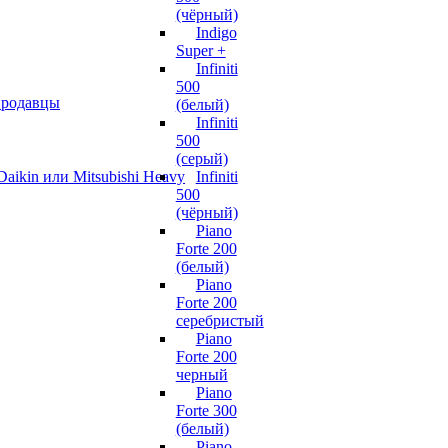
(чёрный)
Indigo
Super +
Infiniti
500
 продавцы
(белый)
Infiniti
500
(серый)
aikin или Mitsubishi Heavy
Infiniti
500
(чёрный)
Piano
Forte 200
(белый)
Piano
Forte 200
серебристый
Piano
Forte 200
черный
Piano
Forte 300
(белый)
Piano