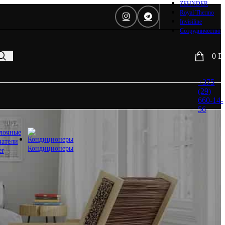
ZEHNDER
Daveti
Royal Thermo
Royal
Invisiline
Thermo
Сотрудничество
Кондиционеры
0
B
Daikin
Mitsubishi
Heavy
+375
Hitachi
(29)
Mitsubishi
660-14-
Electric
56
LG
лочные
Все бренды
чатели
Вентиляция
Кондиционеры
er
Invisiline
Muno Air
Systemair
Trox
Salda
VTS