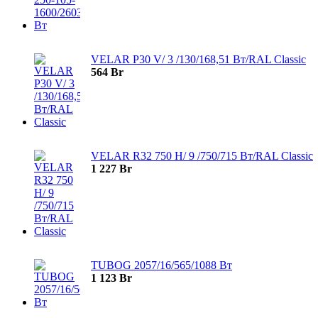
VELAR P30 V/ 3 /130/168,51 Вт/RAL Classic
564
Br
VELAR R32 750 H/ 9 /750/715 Вт/RAL Classic
1 227
Br
TUBOG 2057/16/565/1088 Вт
1 123
Br