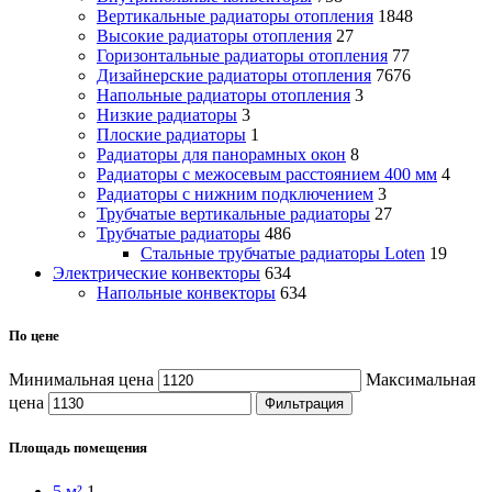
Вертикальные радиаторы отопления
1848
Высокие радиаторы отопления
27
Горизонтальные радиаторы отопления
77
Дизайнерские радиаторы отопления
7676
Напольные радиаторы отопления
3
Низкие радиаторы
3
Плоские радиаторы
1
Радиаторы для панорамных окон
8
Радиаторы с межосевым расстоянием 400 мм
4
Радиаторы с нижним подключением
3
Трубчатые вертикальные радиаторы
27
Трубчатые радиаторы
486
Cтальные трубчатые радиаторы Loten
19
Электрические конвекторы
634
Напольные конвекторы
634
По цене
Минимальная цена
Максимальная
цена
Фильтрация
Площадь помещения
5 м²
1