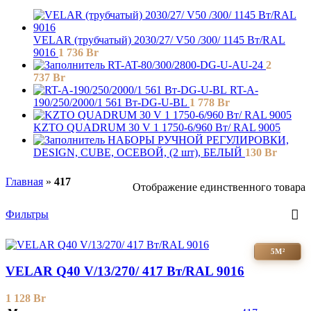
VELAR (трубчатый) 2030/27/ V50 /300/ 1145 Bт/RAL
9016
1 736
Br
RT-AT-80/300/2800-DG-U-AU-24
2
737
Br
RT-A-
190/250/2000/1 561 Вт-DG-U-BL
1 778
Br
KZTO QUADRUM 30 V 1 1750-6/960 Вт/ RAL 9005
НАБОРЫ РУЧНОЙ РЕГУЛИРОВКИ,
DESIGN, CUBE, ОСЕВОЙ, (2 шт), БЕЛЫЙ
130
Br
Главная
»
417
Отображение единственного товара
Фильтры
5М²
VELAR Q40 V/13/270/ 417 Bт/RAL 9016
1 128
Br