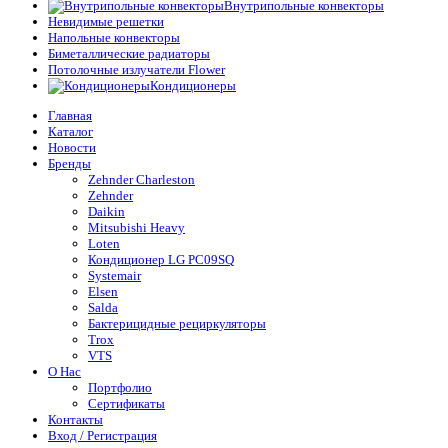
Внутрипольные конвекторы
Невидимые решетки
Напольные конвекторы
Биметаллические радиаторы
Потолочные излучатели Flower
Кондиционеры
Главная
Каталог
Новости
Бренды
Zehnder Charleston
Zehnder
Daikin
Mitsubishi Heavy
Loten
Кондиционер LG PC09SQ
Systemair
Elsen
Salda
Бактерицидные рециркуляторы
Trox
VTS
О Нас
Портфолио
Сертификаты
Контакты
Вход / Регистрация