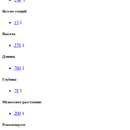
Кол-во секций
13
1
Высота
270
1
Длинна
760
1
Глубина
79
1
Межосевое расстояние
200
1
Рекомендуем