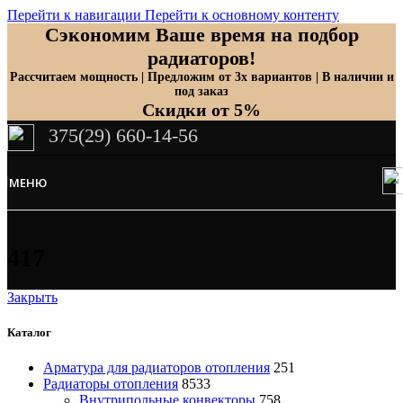
Перейти к навигации
Перейти к основному контенту
Сэкономим Ваше время на подбор
радиаторов!
Рассчитаем мощность | Предложим от 3х вариантов | В наличии и
под заказ
Скидки от 5%
375(29) 660-14-56
МЕНЮ
417
Закрыть
Каталог
Арматура для радиаторов отопления
251
Радиаторы отопления
8533
Внутрипольные конвекторы
758