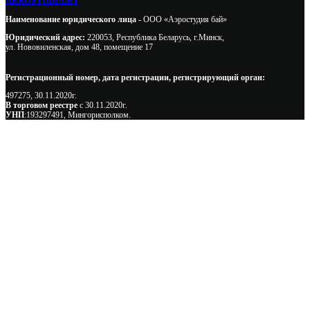
AEROSTUDIA.BY
Наименование юридического лица -
ООО «Аэростудия бай»
Юридический адрес:
220053, Республика Беларусь, г.Минск,
ул. Нововиленская, дом 48, помещение 17
Регистрационный номер, дата регистрации, регистрирующий орган:
497275, 30.11.2020г.
В торговом реестре
с 30.11.2020г.
УНП
:193297491, Мингорисполком.
Сэкономьте Ваше время на подбор
радиаторов!
Позвоните и мы: - рассчитаем требуемую мощность; -
предложим от 3х вариантов в разном дизайне и ценовом
диапазоне; - большой выбор в наличии и под заказ;