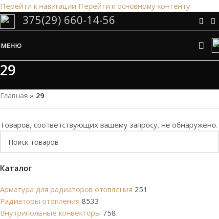
Перейти к навигации
Перейти к основному контенту
375(29) 660-14-56
Сэкономим Ваше время на подбор
радиаторов!
МЕНЮ
Рассчитаем мощность | Предложим от 3х вариантов | В
наличии и под заказ
29
Скидки от 5%
Главная
»
29
Товаров, соответствующих вашему запросу, не обнаружено.
Каталог
Арматура для радиаторов отопления
251
Радиаторы отопления
8533
Внутрипольные конвекторы
758