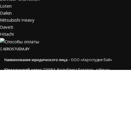
Loten
Daikin
Mitsubishi Heavy
Daveti
Hitachi
AEROSTUDIA.BY
Наименование юридического лица -
ООО «Аэростудия бай»
Юридический адрес:
220053, Республика Беларусь, г.Минск,
ул. Нововиленская, дом 48, помещение 17
Регистрационный номер, дата регистрации, регистрирующий
орган:
497275, 30.11.2020г.
В торговом реестре
с 30.11.2020г.
УНП
:193297491, Мингорисполком.