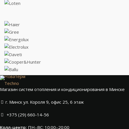
Новатерм
Techno
Магазин систем отопления и кондиционирования в Минске
г. Минск ул. Короля 9, офис 25, 6 этаж
+375 (29) 660-14-56
Колл-центр:
ПН–ВС: 10:00–20:00​