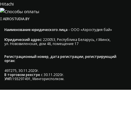
Hitachi
AEROSTUDIA.BY
Наименование юридического лица -
ООО «Аэростудия бай»
Юридический адрес:
220053, Республика Беларусь, г.Минск,
ул. Нововиленская, дом 48, помещение 17
Регистрационный номер, дата регистрации, регистрирующий
орган:
497275, 30.11.2020г.
В торговом реестре
с 30.11.2020г.
УНП
:193297491, Мингорисполком.
Сэкономьте Ваше время на подбор
радиаторов!