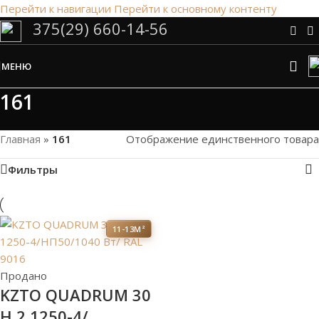
Перейти к навигации
Перейти к основному контенту
375(29) 660-14-56
Сэкономим Ваше время на подбор
радиаторов!
МЕНЮ
Рассчитаем мощность | Предложим от 3х вариантов | В
наличии и под заказ
161
Скидки от 5%
Главная
»
161
Отображение единственного товара
Фильтры
11-13М²
Продано
KZTO QUADRUM 30
H 2 1250-4/