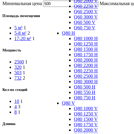
Q60 2000 V
Минимальная цена
Максимальная ц
Q60 2250 V
Q60 2500 V
Площадь помещения
Q60 3000 V
Q60 500 V
Q60 750 V
5 м²
1
Q80 H
5-8 м²
2
Q80 1000 H
17-20 м²
1
Q80 1250 H
Q80 1500 H
Мощность
Q80 1750 H
Q80 2000 H
2560
1
Q80 2200 H
320
1
Q80 2250 H
503
1
Q80 2500 H
732
2
Q80 3000 H
Q80 500 H
Кол-во секций
Q80 550 H
Q80 750 H
10
1
Q80 V
4
3
Q80 1000 V
8
1
Q80 1250 V
Q80 1500 V
Длинна
Q80 1750 V
Q80 2000 V