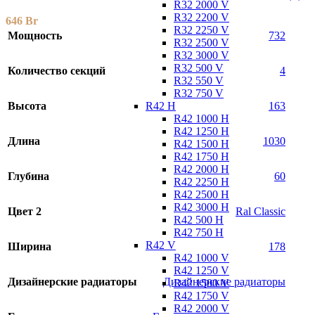
R32 2000 V
R32 2200 V
646
Br
R32 2250 V
Мощность
732
R32 2500 V
R32 3000 V
R32 500 V
Количество секций
4
R32 550 V
R32 750 V
R42 H
Высота
163
R42 1000 H
R42 1250 H
Длина
1030
R42 1500 H
R42 1750 H
R42 2000 H
Глубина
60
R42 2250 H
R42 2500 H
R42 3000 H
Цвет 2
Ral Classic
R42 500 H
R42 750 H
R42 V
Ширина
178
R42 1000 V
R42 1250 V
Дизайнерские радиаторы
Дизайнерские радиаторы
R42 1500 V
R42 1750 V
R42 2000 V