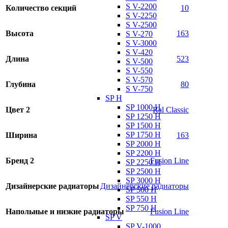
S V-2200
Количество секций
10
S V-2250
S V-2500
Высота
163
S V-270
S V-3000
S V-420
Длина
523
S V-500
S V-550
S V-570
Глубина
80
S V-750
SP H
SP 1000 H
Цвет 2
Ral Classic
SP 1250 H
SP 1500 H
SP 1750 H
Ширина
163
SP 2000 H
SP 2200 H
Бренд 2
Fusion Line
SP 2250 H
SP 2500 H
SP 3000 H
Дизайнерские радиаторы
Дизайнерские радиаторы
SP 500 H
SP 550 H
SP 750 H
Напольные и низкие радиаторы
Fusion Line
SP V
SP V-1000