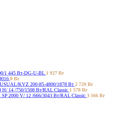
00/1 445 Вт-DG-U-BL
1 927
Br
9016
0
Br
SUAL/KVZ 200-85-4800/1878 Вт
2 720
Br
H/ 14 /750/1508 Вт/RAL Classic
1 578
Br
P 2000 V/ 12 /666/3043 Вт/RAL Classic
3 166
Br