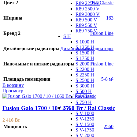
Цвет 2
Ral Classic
R89 2250 V
R89 2500 V
R89 3000 V
Ширина
163
R89 500 V
R89 550 V
R89 750 V
Бренд 2
Fusion Line
S H
S 1000 H
S 1250 H
Дизайнерские радиаторы
Дизайнерские радиаторы
S 1500 H
S 1750 H
S 2000 H
Напольные и низкие радиаторы
Fusion Line
S 2200 H
S 2250 H
Площадь помещения
5-8 м²
S 2500 H
В корзину
S 3000 H
Просмотр
S 500 H
S 550 H
S 750 H
Fusion Galo 1700 / 10 / 2560 Вт / Ral Classic
S V
S V-1000
S V-1250
2 416
Br
S V-1500
Мощность
2560
S V-1750
S V-2000