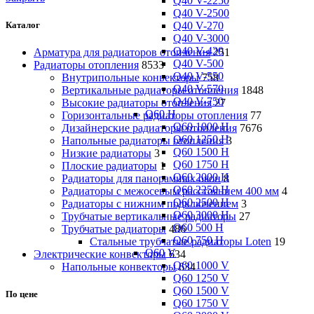
Q40 V-2250
Q40 V-2500
Q40 V-270
Каталог
Q40 V-3000
Q40 V-420
Арматура для радиаторов отопления
251
Q40 V-500
Радиаторы отопления
8533
Q40 V-550
Внутрипольные конвекторы
758
Q40 V-570
Вертикальные радиаторы отопления
1848
Q40 V-750
Высокие радиаторы отопления
27
Q60 H
Горизонтальные радиаторы отопления
77
Q60 1000 H
Дизайнерские радиаторы отопления
7676
Q60 1250 H
Напольные радиаторы отопления
3
Q60 1500 H
Низкие радиаторы
3
Q60 1750 H
Плоские радиаторы
1
Q60 2000 H
Радиаторы для панорамных окон
8
Q60 2250 H
Радиаторы с межосевым расстоянием 400 мм
4
Q60 2500 H
Радиаторы с нижним подключением
3
Q60 3000 H
Трубчатые вертикальные радиаторы
27
Q60 500 H
Трубчатые радиаторы
486
Q60 750 H
Cтальные трубчатые радиаторы Loten
19
Q60 V
Электрические конвекторы
634
Q60 1000 V
Напольные конвекторы
634
Q60 1250 V
Q60 1500 V
По цене
Q60 1750 V