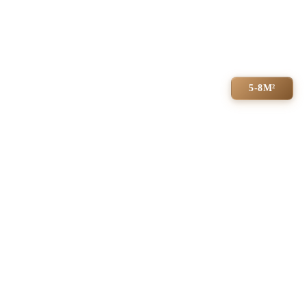
5-8М²