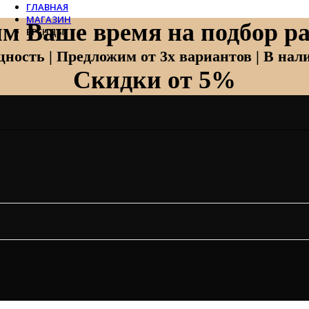
ГЛАВНАЯ
МАГАЗИН
м Ваше время на подбор ра
БРЕНДЫ
Отопление
ность | Предложим от 3х вариантов | В нали
Скидки от 5%
Zehnder
Zehnder Charleston
Loten
Daveti
Royal Thermo
Кондиционеры
Daikin
Mitsubishi Heavy
Hitachi
Mitsubishi Electric
LG
Все бренды
Вентиляция
Invisiline
Muno Air
Systemair