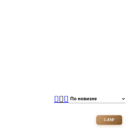
5-8М²