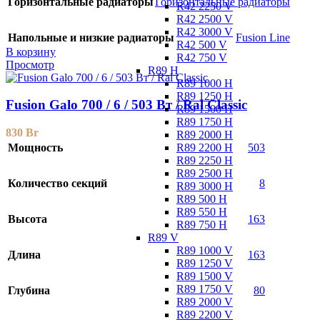
Горизонтальные радиаторы
Горизонтальные радиаторы
R42 2250 V
R42 2500 V
R42 3000 V
Напольные и низкие радиаторы
Fusion Line
R42 500 V
В корзину
R42 750 V
Просмотр
R89 H
R89 1000 H
R89 1250 H
Fusion Galo 700 / 6 / 503 Вт / Ral Classic
R89 1500 H
R89 1750 H
830
Br
R89 2000 H
R89 2200 H
Мощность
503
R89 2250 H
R89 2500 H
Количество секций
8
R89 3000 H
R89 500 H
R89 550 H
Высота
163
R89 750 H
R89 V
R89 1000 V
Длина
163
R89 1250 V
R89 1500 V
R89 1750 V
Глубина
80
R89 2000 V
R89 2200 V