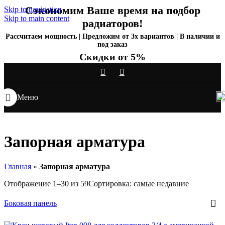
Сэкономим Ваше время на подбор
Skip to navigation
Skip to main content
радиаторов!
Рассчитаем мощность | Предложим от 3х вариантов | В наличии и
под заказ
Скидки от 5%
Меню
Запорная арматура
Главная
»
Запорная арматура
Отображение 1–30 из 59
Сортировка: самые недавние
Боковая панель