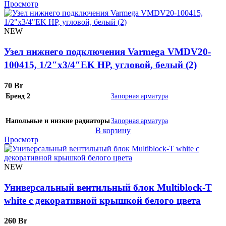
Просмотр
NEW
Узел нижнего подключения Varmega VMDV20-
100415, 1/2″х3/4″EK НР, угловой, белый (2)
70
Br
Бренд 2
Запорная арматура
Напольные и низкие радиаторы
Запорная арматура
В корзину
Просмотр
NEW
Универсальный вентильный блок Multiblock-Т
white с декоративной крышкой белого цвета
260
Br