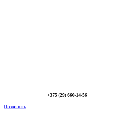
Сэкономьте Ваше время на подбор
радиаторов!
Позвоните и мы: - рассчитаем требуемую мощность; -
предложим от 3х вариантов в разном дизайне и ценовом
диапазоне; - большой выбор в наличии и под заказ;
Позвоните сейчас и получите скидку от
5%
+375 (29) 660-14-56
Позвонить