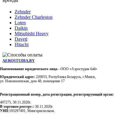
Бренды
Zehnder
Zehnder Charleston
Loten
Daikin
Mitsubishi Heavy
Daveti
Hitachi
AEROSTUDIA.BY
Наименование юридического лица -
ООО «Аэростудия бай»
Юридический адрес:
220053, Республика Беларусь, г.Минск,
ул. Нововиленская, дом 48, помещение 17
Регистрационный номер, дата регистрации, регистрирующий орган:
497275, 30.11.2020г.
В торговом реестре
с 30.11.2020г.
УНП
:193297491, Мингорисполком.