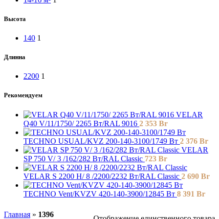
Высота
140
1
Длинна
2200
1
Рекомендуем
VELAR
Q40 V/11/1750/ 2265 Bт/RAL 9016
2 353
Br
TECHNO USUAL/KVZ 200-140-3100/1749 Вт
2 376
Br
VELAR
SP 750 V/ 3 /162/282 Вт/RAL Classic
723
Br
VELAR S 2200 H/ 8 /2200/2232 Вт/RAL Classic
2 690
Br
TECHNO Vent/KVZV 420-140-3900/12845 Вт
8 391
Br
Главная
»
1396
Отображение единственного товара