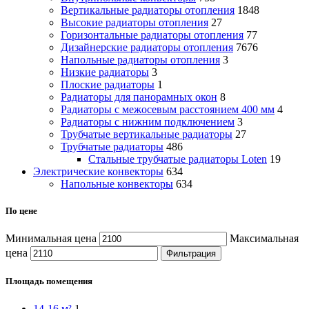
Вертикальные радиаторы отопления
1848
Высокие радиаторы отопления
27
Горизонтальные радиаторы отопления
77
Дизайнерские радиаторы отопления
7676
Напольные радиаторы отопления
3
Низкие радиаторы
3
Плоские радиаторы
1
Радиаторы для панорамных окон
8
Радиаторы с межосевым расстоянием 400 мм
4
Радиаторы с нижним подключением
3
Трубчатые вертикальные радиаторы
27
Трубчатые радиаторы
486
Cтальные трубчатые радиаторы Loten
19
Электрические конвекторы
634
Напольные конвекторы
634
По цене
Минимальная цена
Максимальная
цена
Фильтрация
Площадь помещения
14-16 м²
1