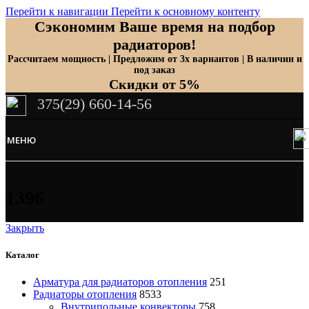
Перейти к навигации
Перейти к основному контенту
Сэкономим Ваше время на подбор
радиаторов!
Рассчитаем мощность | Предложим от 3х вариантов | В наличии и
под заказ
Скидки от 5%
375(29) 660-14-56
МЕНЮ
1396
Закрыть
Каталог
Арматура для радиаторов отопления
251
Радиаторы отопления
8533
Внутрипольные конвекторы
758