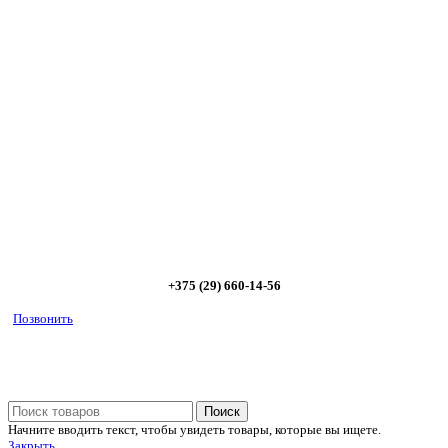
Сэкономьте Ваше время на подбор
радиаторов!
Позвоните и мы: - рассчитаем требуемую мощность; -
предложим от 3х вариантов в разном дизайне и ценовом
диапазоне; - большой выбор в наличии и под заказ;
Позвоните сейчас и получите скидку от
5%
+375 (29) 660-14-56
Позвонить
Поиск
Начните вводить текст, чтобы увидеть товары, которые вы ищете.
Закрыть