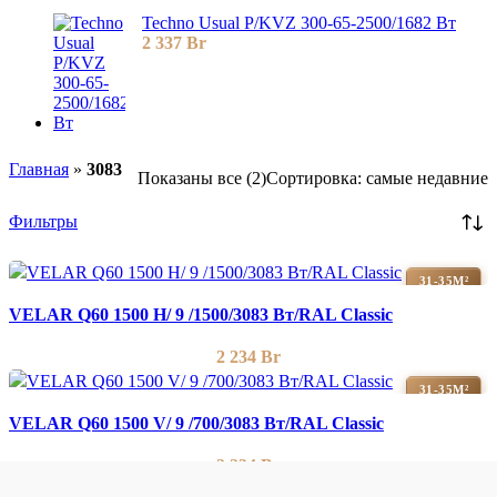
Techno Usual P/KVZ 300-65-2500/1682 Вт
2 337
Br
Главная
»
3083
Показаны все (2)
Сортировка: самые недавние
Фильтры
31-35М²
VELAR Q60 1500 H/ 9 /1500/3083 Вт/RAL Classic
2 234
Br
31-35М²
VELAR Q60 1500 V/ 9 /700/3083 Вт/RAL Classic
2 234
Br