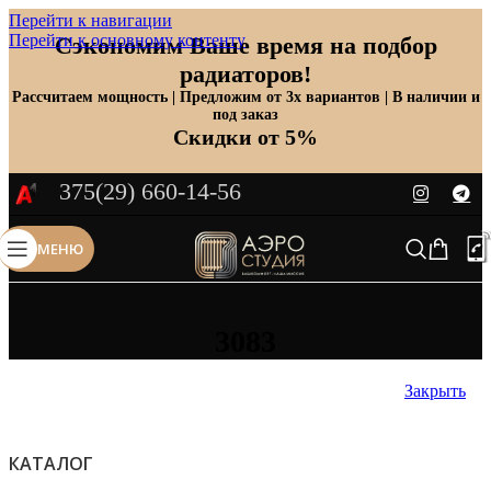
Перейти к навигации
Перейти к основному контенту
Сэкономим Ваше время на подбор
радиаторов!
Рассчитаем мощность | Предложим от 3х вариантов | В наличии и
под заказ
Скидки от 5%
375(29) 660-14-56
МЕНЮ
3083
Закрыть
КАТАЛОГ