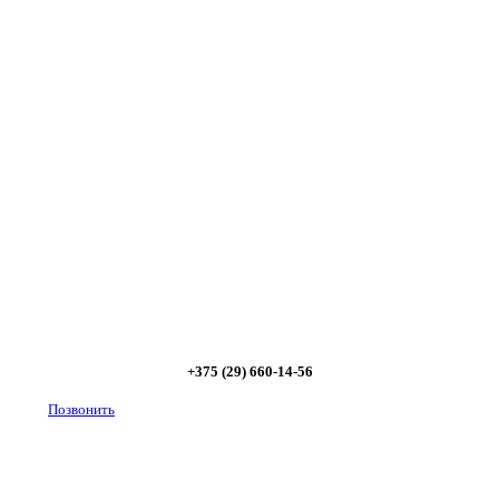
Сэкономьте Ваше время на подбор
радиаторов!
Позвоните и мы: - рассчитаем требуемую мощность;
- предложим от 3х вариантов в разном дизайне и
ценовом диапазоне; - большой выбор в наличии и
под заказ;
Позвоните сейчас и получите скидку
от 5%
+375 (29) 660-14-56
Позвонить