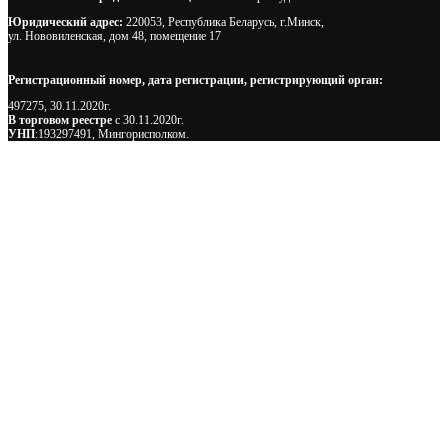
Юридический адрес:
220053, Республика Беларусь, г.Минск,
ул. Нововиленская, дом 48, помещение 17
Регистрационный номер, дата регистрации, регистрирующий орган:
497275, 30.11.2020г.
В торговом реестре
с 30.11.2020г.
УНП
:193297491, Мингорисполком.
Сэкономьте Ваше время на подбор
радиаторов!
Позвоните и мы: - рассчитаем требуемую мощность; -
предложим от 3х вариантов в разном дизайне и ценовом
диапазоне; - большой выбор в наличии и под заказ;