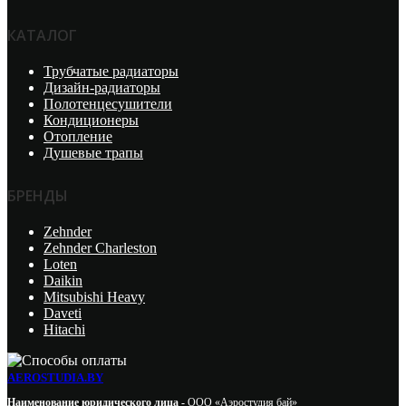
КАТАЛОГ
Трубчатые радиаторы
Дизайн-радиаторы
Полотенцесушители
Кондиционеры
Отопление
Душевые трапы
БРЕНДЫ
Zehnder
Zehnder Charleston
Loten
Daikin
Mitsubishi Heavy
Daveti
Hitachi
AEROSTUDIA.BY
Наименование юридического лица -
ООО «Аэростудия бай»