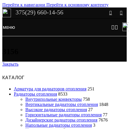
Перейти к навигации
Перейти к основному контенту
375(29) 660-14-56
Сэкономим Ваше время на подбор
радиаторов!
МЕНЮ
Рассчитаем мощность | Предложим от 3х вариантов | В наличии и
под заказ
Скидки от 5%
3156
Закрыть
КАТАЛОГ
Арматура для радиаторов отопления
251
Радиаторы отопления
8533
Внутрипольные конвекторы
758
Вертикальные радиаторы отопления
1848
Высокие радиаторы отопления
27
Горизонтальные радиаторы отопления
77
Дизайнерские радиаторы отопления
7676
Напольные радиаторы отопления
3