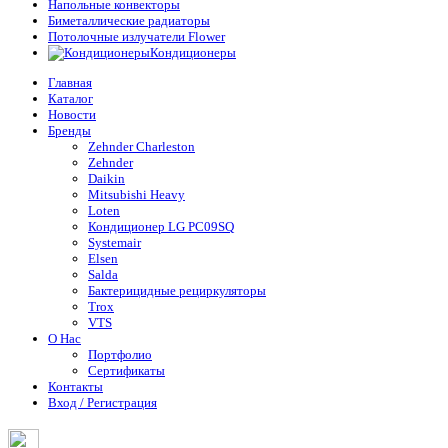
Напольные конвекторы
Биметаллические радиаторы
Потолочные излучатели Flower
Кондиционеры
Главная
Каталог
Новости
Бренды
Zehnder Charleston
Zehnder
Daikin
Mitsubishi Heavy
Loten
Кондиционер LG PC09SQ
Systemair
Elsen
Salda
Бактерицидные рециркуляторы
Trox
VTS
О Нас
Портфолио
Сертификаты
Контакты
Вход / Регистрация