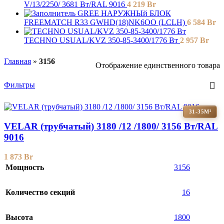
V/13/2250/ 3681 Bт/RAL 9016
4 219
Br
GREE НАРУЖНЫй БЛОК
FREEMATCH R33 GWHD(18)NK6OO (LCLH)
6 584
Br
TECHNO USUAL/KVZ 350-85-3400/1776 Вт
2 957
Br
Главная
»
3156
Отображение единственного товара
Фильтры
31-35М²
VELAR (трубчатый) 3180 /12 /1800/ 3156 Bт/RAL
9016
1 873
Br
Мощность
3156
Количество секций
16
Высота
1800