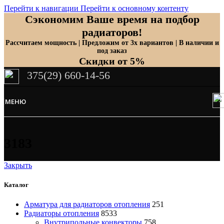
Перейти к навигации
Перейти к основному контенту
Сэкономим Ваше время на подбор
радиаторов!
Рассчитаем мощность | Предложим от 3х вариантов | В наличии и
под заказ
Скидки от 5%
375(29) 660-14-56
МЕНЮ
3183
Закрыть
Каталог
Арматура для радиаторов отопления
251
Радиаторы отопления
8533
Внутрипольные конвекторы
758