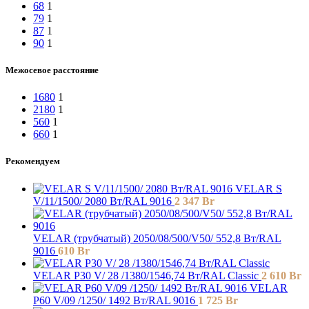
68
1
79
1
87
1
90
1
Межосевое расстояние
1680
1
2180
1
560
1
660
1
Рекомендуем
VELAR S
V/11/1500/ 2080 Bт/RAL 9016
2 347
Br
VELAR (трубчатый) 2050/08/500/V50/ 552,8 Bт/RAL
9016
610
Br
VELAR P30 V/ 28 /1380/1546,74 Вт/RAL Classic
2 610
Br
VELAR
P60 V/09 /1250/ 1492 Bт/RAL 9016
1 725
Br