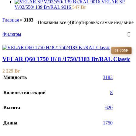
VELAR SP
V/02/550/ 139 Bт/RAL 9016
547
Br
Главная
»
3183
Показаны все (4)
Сортировка: самые недавние
Фильтры
31-35М²
VELAR Q60 1750 H/ 8 /1750/3183 Вт/RAL Classic
2 225
Br
Мощность
3183
Количество секций
8
Высота
620
Длина
1750