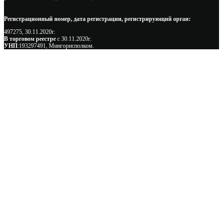
Регистрационный номер, дата регистрации, регистрирующий орган:
497275, 30.11.2020г.
В торговом реестре
с 30.11.2020г.
УНП
:193297491, Мингорисполком.
Сэкономьте Ваше время на подбор
радиаторов!
Позвоните и мы: - рассчитаем требуемую мощность; -
предложим от 3х вариантов в разном дизайне и ценовом
диапазоне; - большой выбор в наличии и под заказ;
Позвоните сейчас и получите скидку от
5%