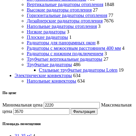
Вертикальные радиаторы отопления
1848
Высокие радиаторы отопления
27
Горизонтальные радиаторы отопления
77
Дизайнерские радиаторы отопления
7676
Напольные радиаторы отопления
3
Низкие радиаторы
3
Плоские радиаторы
1
Радиаторы для панорамных окон
8
Радиаторы с межосевым расстоянием 400 мм
4
Радиаторы с нижним подключением
3
Трубчатые вертикальные радиаторы
27
Трубчатые радиаторы
486
Cтальные трубчатые радиаторы Loten
19
Электрические конвекторы
634
Напольные конвекторы
634
По цене
Минимальная цена
Максимальная
цена
Фильтрация
Площадь помещения
31-35 м²
4